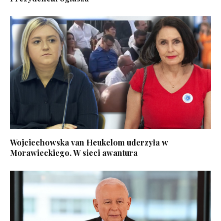
Wojciechowska van Heukelom uderzyła w
Morawieckiego. W sieci awantura