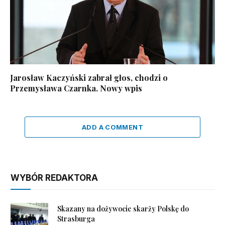
Jarosław Kaczyński zabrał głos, chodzi o
Przemysława Czarnka. Nowy wpis
ADD A COMMENT
WYBÓR REDAKTORA
Skazany na dożywocie skarży Polskę do
Strasburga