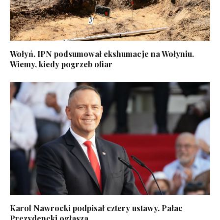
Wołyń. IPN podsumował ekshumacje na Wołyniu.
Wiemy, kiedy pogrzeb ofiar
Karol Nawrocki podpisał cztery ustawy. Pałac
Prezydencki ogłasza