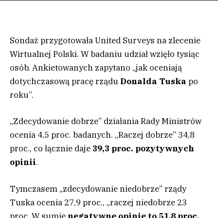
Sondaż przygotowała United Surveys na zlecenie
Wirtualnej Polski. W badaniu udział wzięło tysiąc
osób. Ankietowanych zapytano „jak oceniają
dotychczasową pracę rządu
Donalda Tuska
po
roku”.
„Zdecydowanie dobrze” działania Rady Ministrów
ocenia 4,5 proc. badanych. „Raczej dobrze” 34,8
proc., co łącznie daje
39,3 proc. pozytywnych
opinii
.
Tymczasem „zdecydowanie niedobrze” rządy
Tuska ocenia 27,9 proc., „raczej niedobrze 23
proc. W sumie
negatywne opinie to 51,8 proc.