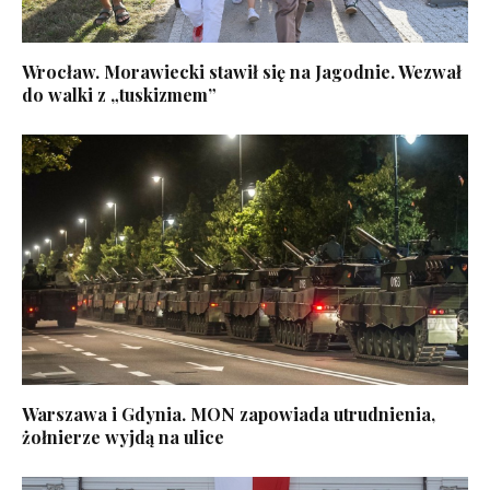
Wrocław. Morawiecki stawił się na Jagodnie. Wezwał
do walki z „tuskizmem”
Warszawa i Gdynia. MON zapowiada utrudnienia,
żołnierze wyjdą na ulice