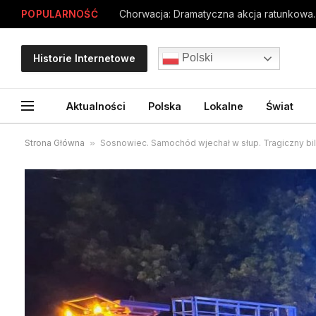
POPULARNOŚĆ
Polski
Historie Internetowe
Aktualności
Polska
Lokalne
Świat
Strona Główna
»
Sosnowiec. Samochód wjechał w słup. Tragiczny b