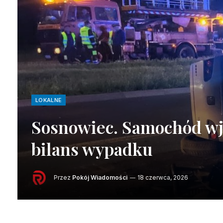
LOKALNE
Sosnowiec. Samochód wje
bilans wypadku
Przez
Pokój Wiadomości
18 czerwca, 2026