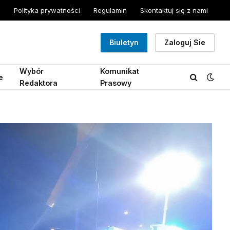
Polityka prywatności
Regulamin
Skontaktuj się z nami
Biuletyn
Zaloguj Sie
Wybór
Komunikat
e
Redaktora
Prasowy