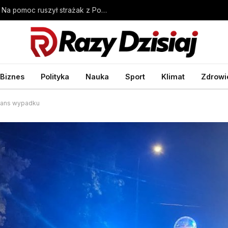
Chorwacja: Dramatyczna akcja ratunkowa. Na pomoc ruszył strażak z Polski
Biznes
Polityka
Nauka
Sport
Klimat
Zdrowi
ilans wypadku