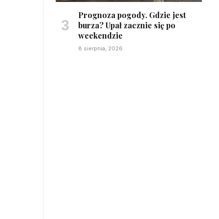
Prognoza pogody. Gdzie jest
burza? Upał zacznie się po
weekendzie
8 sierpnia, 2026