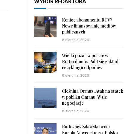
WYBÓR REDAKTORA
Koniec abonamentu RTV?
Nowe finansowanie mediów
publicznych
8 sierpnia, 2026
Wielki pożar w porcie w
Rotterdamie. Palił się zakład
recyklingu odpadów
8 sierpnia, 2026
Cieśnina Ormuz. Atak na statek
w pobliżu Omanu. W tle
negocjacje
8 sierpnia, 2026
Radosław Sikorski broni
Karola Nawrockiego. Polska