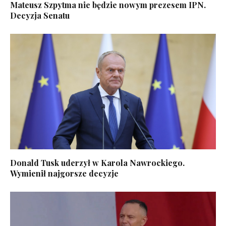
Mateusz Szpytma nie będzie nowym prezesem IPN.
Decyzja Senatu
Donald Tusk uderzył w Karola Nawrockiego.
Wymienił najgorsze decyzje