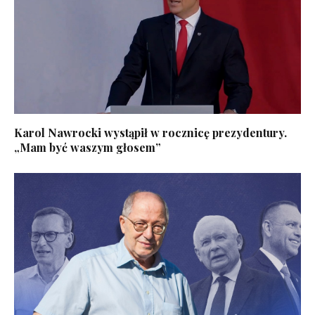
Karol Nawrocki wystąpił w rocznicę prezydentury.
„Mam być waszym głosem”