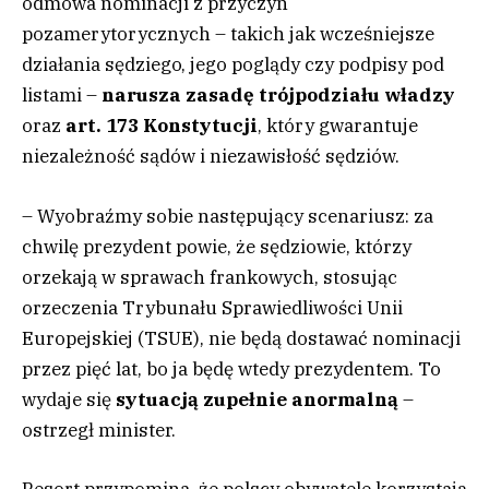
odmowa nominacji z przyczyn
pozamerytorycznych – takich jak wcześniejsze
działania sędziego, jego poglądy czy podpisy pod
listami –
narusza zasadę trójpodziału władzy
oraz
art. 173 Konstytucji
, który gwarantuje
niezależność sądów i niezawisłość sędziów.
– Wyobraźmy sobie następujący scenariusz: za
chwilę prezydent powie, że sędziowie, którzy
orzekają w sprawach frankowych, stosując
orzeczenia Trybunału Sprawiedliwości Unii
Europejskiej (TSUE), nie będą dostawać nominacji
przez pięć lat, bo ja będę wtedy prezydentem. To
wydaje się
sytuacją zupełnie anormalną
–
ostrzegł minister.
Resort przypomina, że polscy obywatele korzystają