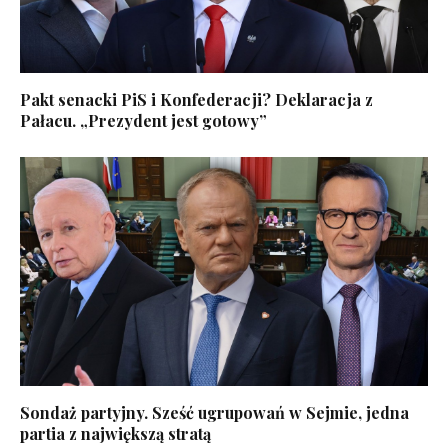
Pakt senacki PiS i Konfederacji? Deklaracja z
Pałacu. „Prezydent jest gotowy”
Sondaż partyjny. Sześć ugrupowań w Sejmie, jedna
partia z największą stratą