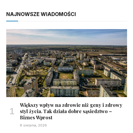
NAJNOWSZE WIADOMOŚCI
Większy wpływ na zdrowie niż geny i zdrowy
styl życia. Tak działa dobre sąsiedztwo –
Biznes Wprost
8 sierpnia, 2026