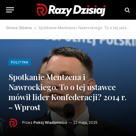
Strona Główna
»
Spotkanie Mentzena i Nawrockiego. To o tej ustawce mówił lider Konfederacji? 2014 r. – Wprost
POLITYKA
Spotkanie Mentzena i
Nawrockiego. To o tej ustawce
mówił lider Konfederacji? 2014 r.
– Wprost
Przez
Pokój Wiadomości
22 maja, 2025