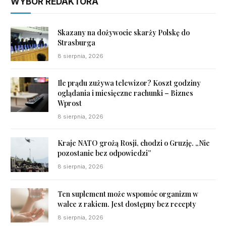
WYBÓR REDAKTORA
Skazany na dożywocie skarży Polskę do
Strasburga
8 sierpnia, 2026
Ile prądu zużywa telewizor? Koszt godziny
oglądania i miesięczne rachunki – Biznes
Wprost
8 sierpnia, 2026
Kraje NATO grożą Rosji, chodzi o Gruzję. „Nie
pozostanie bez odpowiedzi”
8 sierpnia, 2026
Ten suplement może wspomóc organizm w
walce z rakiem. Jest dostępny bez recepty
8 sierpnia, 2026