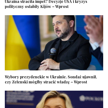
Ukraina straciła impet? Decyzje USA i kryzys
polityczny osłabiły Kijów – Wprost
Wybory prezydenckie w Ukrainie. Sondaż ujawnił,
czy Zełenski mógłby stracić władzę – Wprost