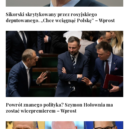
Sikorski skrytykowany przez rosyjskiego
deputowanego. „Chce wciągnąć Polskę” – Wprost
Powrót znanego polityka? Szymon Hołownia ma
zostać wicepremierem – Wprost