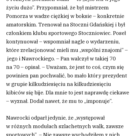
życiu dużo”. Przypomniał, że był mistrzem
Pomorza w wadze ciężkiej w boksie – konkretnie
amatorskim. Trenował na Stoczni Gdańskiej i był
członkiem klubu sportowego Stoczniowiec. Poseł
kontynuował – wspomniał nagle o wydarzeniu,
które zrelacjonować mieli mu „wspólni znajomi” –
jego i Nawrockiego. – Pan walczył w takiej 70
na 70 – opisał. – Uważam, że jest to coś, czym się
powinien pan pochwalić, bo mało który prezydent
w grupie kilkudziesięciu na kilkudziesięciu
kibiców się bije. Dla mnie to jest naprawdę ciekawe
– wyznał. Dodał nawet, że mu to „imponuje”.
Nawrocki odparł jedynie, że „występował
w różnych modułach szlachetnych walk, zawsze
sportowych”. – Nie zawsze wychodziłem z nich