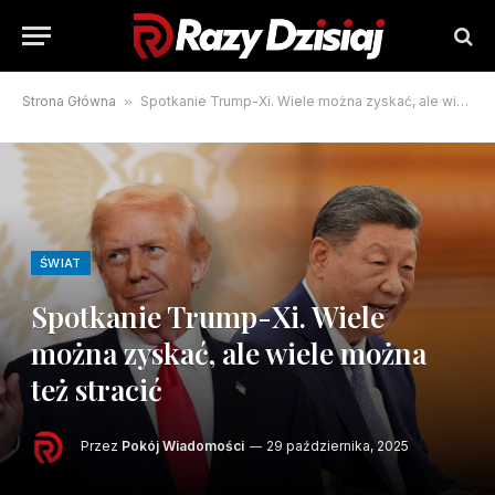
Strona Główna
»
Spotkanie Trump-Xi. Wiele można zyskać, ale wiele można też stracić
ŚWIAT
Spotkanie Trump-Xi. Wiele
można zyskać, ale wiele można
też stracić
Przez
Pokój Wiadomości
29 października, 2025