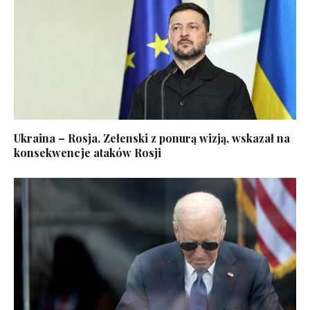
Ukraina – Rosja. Zełenski z ponurą wizją, wskazał na
konsekwencje ataków Rosji