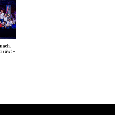
inach.
trzów! –