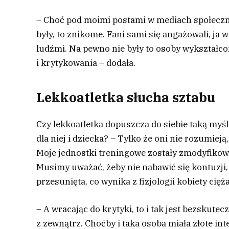
– Choć pod moimi postami w mediach społeczn
były, to znikome. Fani sami się angażowali, ja
ludźmi. Na pewno nie były to osoby wykształco
i krytykowania – dodała.
Lekkoatletka słucha sztabu
Czy lekkoatletka dopuszcza do siebie taką myśl
dla niej i dziecka? – Tylko że oni nie rozumieją
Moje jednostki treningowe zostały zmodyfikowa
Musimy uważać, żeby nie nabawić się kontuzji,
przesunięta, co wynika z fizjologii kobiety cię
– A wracając do krytyki, to i tak jest bezskute
z zewnątrz. Choćby i taka osoba miała złote i