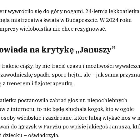
rt wywróciło się do góry nogami. 24-letnia lekkoatletka
minęła mistrzostwa świata w Budapeszcie. W 2024 roku
j imprezy wieloboistka nie chce rezygnować.
owiada na krytykę „Januszy”
trakcie ciąży, by nie tracić czasu i możliwości wywalcze
zawodniczkę spadło sporo hejtu, ale – jak sama przyzna
 z trenerem i fizjoterapeutką.
tletka postanowiła zabrać głos nt. niepochlebnych
w z internetu, to nie będę słuchała kogoś, kto w ogóle
 osoby wścibskie i zazdrosne, które lubią wtykać nos w 
owań do igrzysk w Paryżu po wpisie jakiegoś Janusza, kt
zi dziecku – oświadczyła.