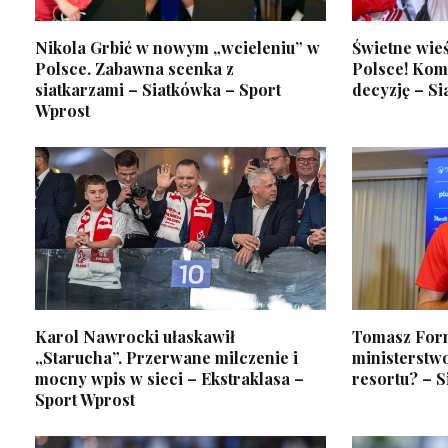
Nikola Grbić w nowym „wcieleniu” w
Świetne wieś
Polsce. Zabawna scenka z
Polsce! Kom
siatkarzami – Siatkówka – Sport
decyzję – S
Wprost
Karol Nawrocki ułaskawił
Tomasz Forn
„Starucha”. Przerwane milczenie i
ministerstwo
mocny wpis w sieci – Ekstraklasa –
resortu? – S
Sport Wprost