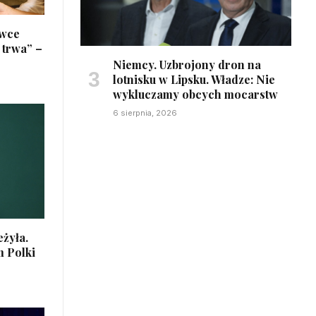
ówce
 trwa” –
Niemcy. Uzbrojony dron na
lotnisku w Lipsku. Władze: Nie
wykluczamy obcych mocarstw
6 sierpnia, 2026
żyła.
m Polki