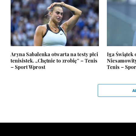
Aryna Sabalenka otwarta na testy płci
Iga Świątek
tenisistek. „Chętnie to zrobię” – Tenis
Niesamowity
– Sport Wprost
Tenis – Spor
A