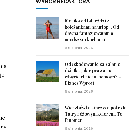
WYBÓR REDAKTORA
Monika od lat jeździ z
koleżankami na urlop. „Od
dawna fantazjowałam o
młodszym kochanku”
6 sierpnia, 2026
Odszkodowanie za zalanie
nia
działki. Jakie prawa ma
je
właściciel nieruchomości? –
Biznes Wprost
6 sierpnia, 2026
Wierzbówka kiprzyca pokryła
Tatry różowym kolorem. To
nie
fenomen
óry
6 sierpnia, 2026