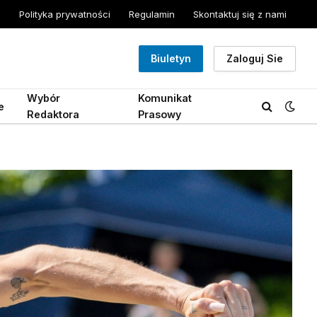
Polityka prywatności
Regulamin
Skontaktuj się z nami
Biuletyn
Zaloguj Sie
Wybór
Komunikat
e
Redaktora
Prasowy