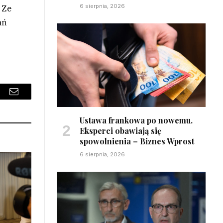
6 sierpnia, 2026
 Ze
ań
sApp
Email
Ustawa frankowa po nowemu.
Eksperci obawiają się
spowolnienia – Biznes Wprost
6 sierpnia, 2026