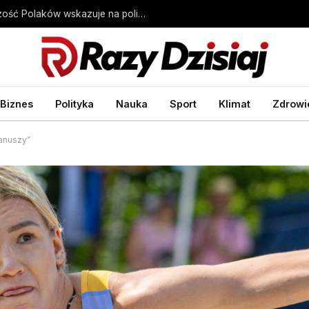
Weta Karola Nawrockiego. Sondaż: Większość Polaków wskazuje na polityczne pobudki
Biznes
Polityka
Nauka
Sport
Klimat
Zdrowi
Januszy”