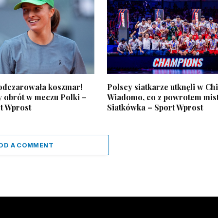
 odczarowała koszmar!
Polscy siatkarze utknęli w Ch
 obrót w meczu Polki –
Wiadomo, co z powrotem mis
t Wprost
Siatkówka – Sport Wprost
DD A COMMENT