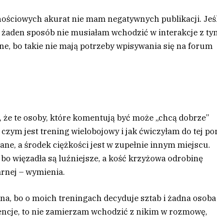
ościowych akurat nie mam negatywnych publikacji. Jeśl
 w żaden sposób nie musiałam wchodzić w interakcje z ty
ne, bo takie nie mają potrzeby wpisywania się na forum
, że te osoby, które komentują być może „chcą dobrze”
, czym jest trening wielobojowy i jak ćwiczyłam do tej po
ne, a środek ciężkości jest w zupełnie innym miejscu.
 bo więzadła są luźniejsze, a kość krzyżowa odrobinę
żarnej – wymienia.
czna, bo o moich treningach decyduje sztab i żadna osoba
ntencje, to nie zamierzam wchodzić z nikim w rozmowę,