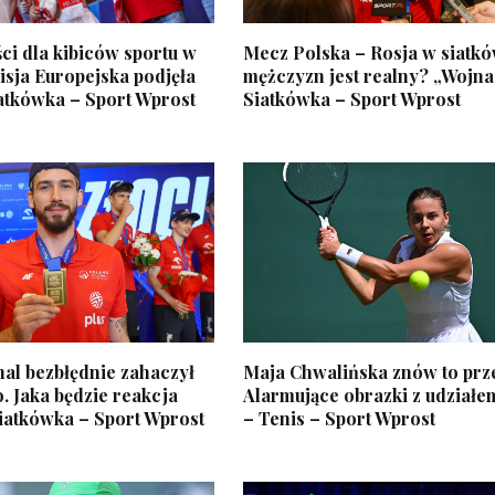
ci dla kibiców sportu w
Mecz Polska – Rosja w siatk
isja Europejska podjęła
mężczyzn jest realny? „Wojna
iatkówka – Sport Wprost
Siatkówka – Sport Wprost
al bezbłędnie zahaczył
Maja Chwalińska znów to prze
. Jaka będzie reakcja
Alarmujące obrazki z udziałe
iatkówka – Sport Wprost
– Tenis – Sport Wprost