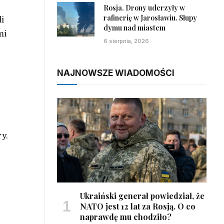
Rosja. Drony uderzyły w
rafinerię w Jarosławiu. Słupy
i
dymu nad miastem
mi
6 sierpnia, 2026
NAJNOWSZE WIADOMOŚCI
ry.
Ukraiński generał powiedział, że
NATO jest 12 lat za Rosją. O co
naprawdę mu chodziło?