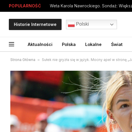
POPULARNOŚĆ
Polski
Historie Internetowe
Aktualności
Polska
Lokalne
Świat
Strona Główna
»
Sułek nie gryzła się w język. Mocny apel w stronę „