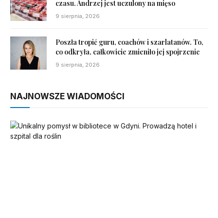
czasu. Andrzej jest uczulony na mięso
9 sierpnia, 2026
Poszła tropić guru, coachów i szarlatanów. To,
co odkryła, całkowicie zmieniło jej spojrzenie
9 sierpnia, 2026
NAJNOWSZE WIADOMOŚCI