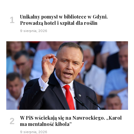
Unikalny pomysł w bibliotece w Gdyni.
Prowadzą hotel i szpital dla roślin
9 sierpnia, 2026
W PiS wściekają się na Nawrockiego. „Karol
ma mentalność kibola”
9 sierpnia, 2026