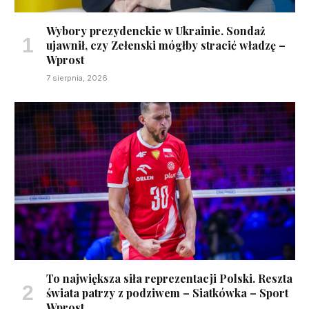
Wybory prezydenckie w Ukrainie. Sondaż
ujawnił, czy Zełenski mógłby stracić władzę –
Wprost
7 sierpnia, 2026
To największa siła reprezentacji Polski. Reszta
świata patrzy z podziwem – Siatkówka – Sport
Wprost