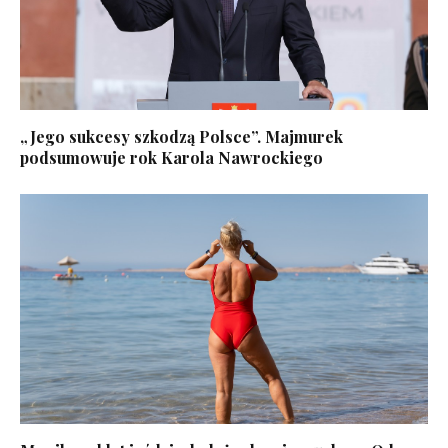
„Jego sukcesy szkodzą Polsce”. Majmurek
podsumowuje rok Karola Nawrockiego