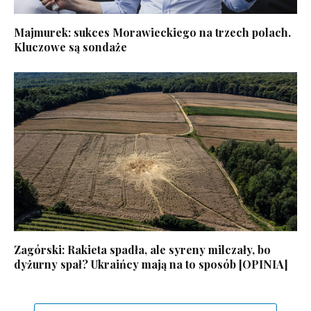
Majmurek: sukces Morawieckiego na trzech polach.
Kluczowe są sondaże
Zagórski: Rakieta spadła, ale syreny milczały, bo
dyżurny spał? Ukraińcy mają na to sposób [OPINIA]