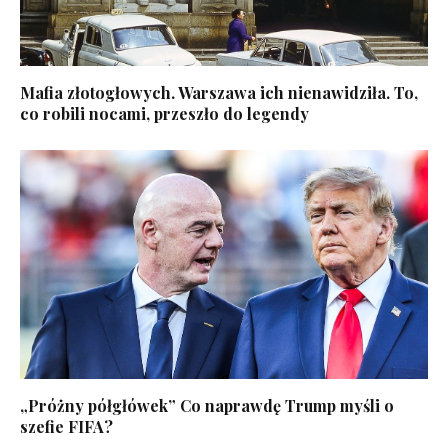
Mafia złotogłowych. Warszawa ich nienawidziła. To,
co robili nocami, przeszło do legendy
„Próżny półgłówek” Co naprawdę Trump myśli o
szefie FIFA?