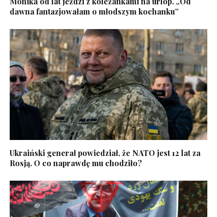
Monika od lat jeździ z koleżankami na urlop. „Od
dawna fantazjowałam o młodszym kochanku”
Ukraiński generał powiedział, że NATO jest 12 lat za
Rosją. O co naprawdę mu chodziło?