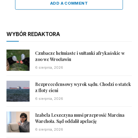
ADD A COMMENT
WYBÓR REDAKTORA
Czubacze hełmiaste i sułtanki afrykańskie w
zoo we Wrocławiu
6 sierpnia, 2026
Bezprecedensowy wyrok sądu. Chodzi o statek
z floty cieni
6 sierpnia, 2026
Izabela Leszczyna musi przeprosić Marcina
Warchoła. Sąd oddalił apelację
6 sierpnia, 2026