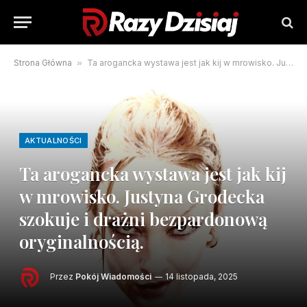
Strona Główna
»
Ta arogancka wystawa jest jak kij w mrowisko. Justyna Grodecka szokuje i drażni bezpardonową oryginalnością.
AKTUALNOŚCI
Ta arogancka wystawa jest jak kij
w mrowisko. Justyna Grodecka
szokuje i drażni bezpardonową
oryginalnością.
Przez
Pokój Wiadomości
14 listopada, 2025