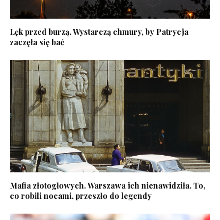
Lęk przed burzą. Wystarczą chmury, by Patrycja
zaczęła się bać
Mafia złotogłowych. Warszawa ich nienawidziła. To,
co robili nocami, przeszło do legendy