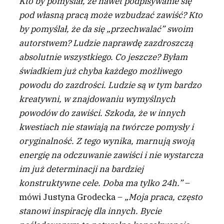
Kto by pomyślał, że nawet podpisywanie się
pod własną pracą może wzbudzać zawiść? Kto
by pomyślał, że da się „przechwalać” swoim
autorstwem? Ludzie naprawdę zazdroszczą
absolutnie wszystkiego. Co jeszcze? Byłam
świadkiem już chyba każdego możliwego
powodu do zazdrości. Ludzie są w tym bardzo
kreatywni, w znajdowaniu wymyślnych
powodów do zawiści. Szkoda, że w innych
kwestiach nie stawiają na twórcze pomysły i
oryginalność. Z tego wynika, marnują swoją
energię na odczuwanie zawiści i nie wystarcza
im już determinacji na bardziej
konstruktywne cele. Doba ma tylko 24h.”
–
mówi Justyna Grodecka –
„Moja praca, często
stanowi inspirację dla innych. Bycie