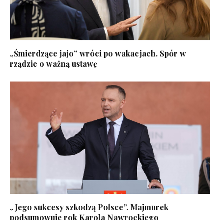
„Śmierdzące jajo” wróci po wakacjach. Spór w
rządzie o ważną ustawę
„Jego sukcesy szkodzą Polsce”. Majmurek
podsumowuje rok Karola Nawrockiego