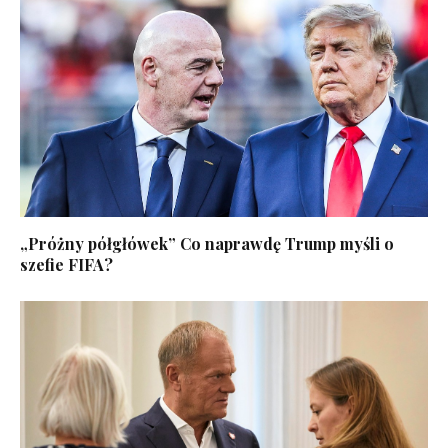
„Próżny półgłówek” Co naprawdę Trump myśli o
szefie FIFA?