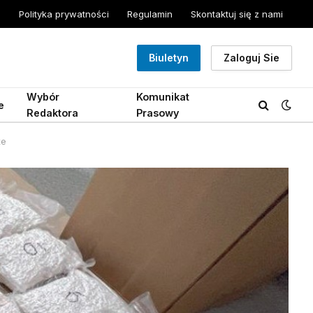
Polityka prywatności
Regulamin
Skontaktuj się z nami
Biuletyn
Zaloguj Sie
Wybór
Komunikat
e
Redaktora
Prasowy
te