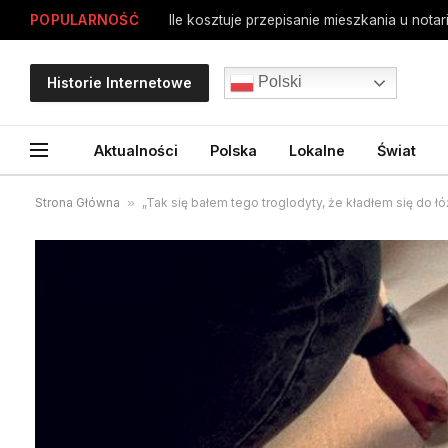
POPULARNOŚĆ
Polski
Historie Internetowe
Aktualności
Polska
Lokalne
Świat
Strona Główna
»
„Tak się bałem tego troglodyty, że kładłem się do 