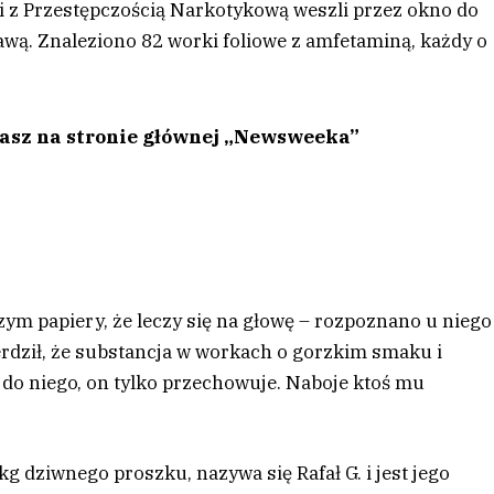
ki z Przestępczością Narkotykową weszli przez okno do
wą. Znaleziono 82 worki foliowe z amfetaminą, każdy o
tasz na stronie głównej „Newsweeka”
zym papiery, że leczy się na głowę – rozpoznano u niego
erdził, że substancja w workach o gorzkim smaku i
 do niego, on tylko przechowuje. Naboje ktoś mu
 dziwnego proszku, nazywa się Rafał G. i jest jego