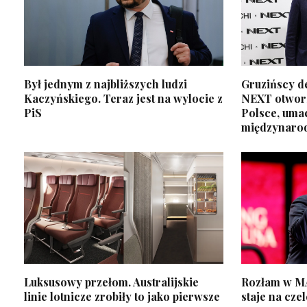
Był jednym z najbliższych ludzi
Gruzińscy d
Kaczyńskiego. Teraz jest na wylocie z
NEXT otworz
PiS
Polsce, uma
międzynaro
Luksusowy przełom. Australijskie
Rozłam w M
linie lotnicze zrobiły to jako pierwsze
staje na cz