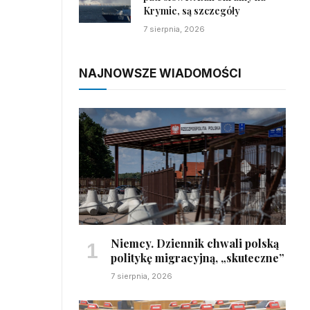
Krymie, są szczegóły
7 sierpnia, 2026
NAJNOWSZE WIADOMOŚCI
Niemcy. Dziennik chwali polską
politykę migracyjną, „skuteczne”
7 sierpnia, 2026