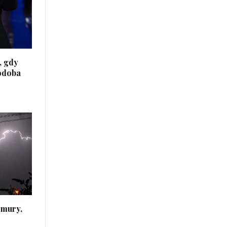
, gdy
podoba
hmury,