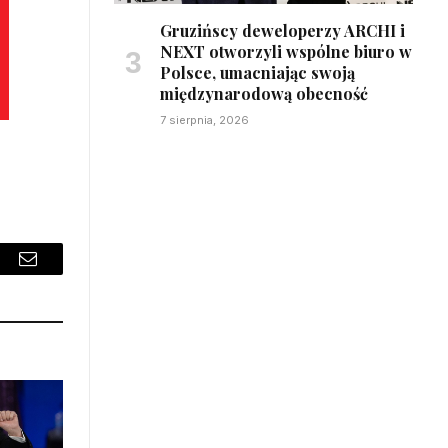
Gruzińscy deweloperzy ARCHI i
NEXT otworzyli wspólne biuro w
Polsce, umacniając swoją
międzynarodową obecność
7 sierpnia, 2026
sApp
Email