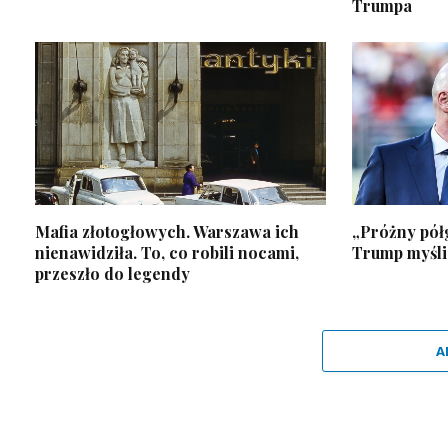
Trumpa
Mafia złotogłowych. Warszawa ich
„Próżny pół
nienawidziła. To, co robili nocami,
Trump myśli 
przeszło do legendy
A