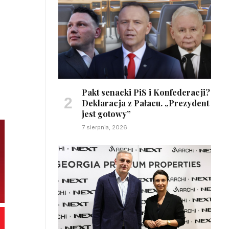
Pakt senacki PiS i Konfederacji?
Deklaracja z Pałacu. „Prezydent
jest gotowy”
7 sierpnia, 2026