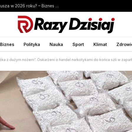
Ile kosztuje przepisanie mieszkania u notariusza w 2026 roku? – Biznes Wprost
Biznes
Polityka
Nauka
Sport
Klimat
Zdrowi
łóżka z dużym nożem”. Oskarżeni o handel narkotykami do końca szli w zapar