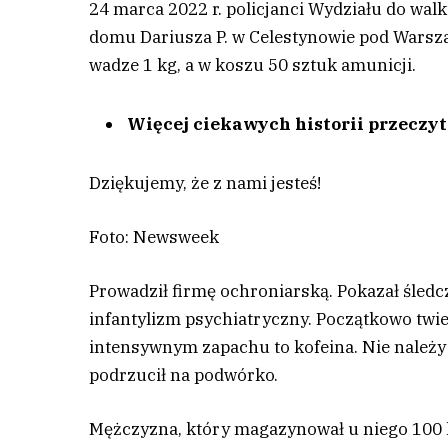
24 marca 2022 r. policjanci Wydziału do wal
domu Dariusza P. w Celestynowie pod Warsza
wadze 1 kg, a w koszu 50 sztuk amunicji.
Więcej ciekawych historii przeczy
Dziękujemy, że z nami jesteś!
Foto: Newsweek
P
rowadził firmę ochroniarską. Pokazał śledc
infantylizm psychiatryczny. Początkowo twi
intensywnym zapachu to kofeina. Nie należy
podrzucił na podwórko.
Mężczyzna, który magazynował u niego 100 kg