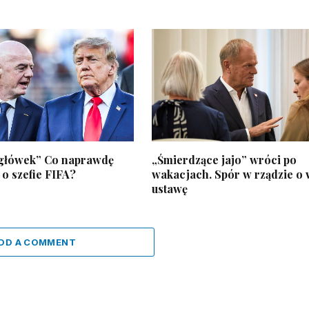
główek” Co naprawdę
„Śmierdzące jajo” wróci po
o szefie FIFA?
wakacjach. Spór w rządzie o
ustawę
DD A COMMENT