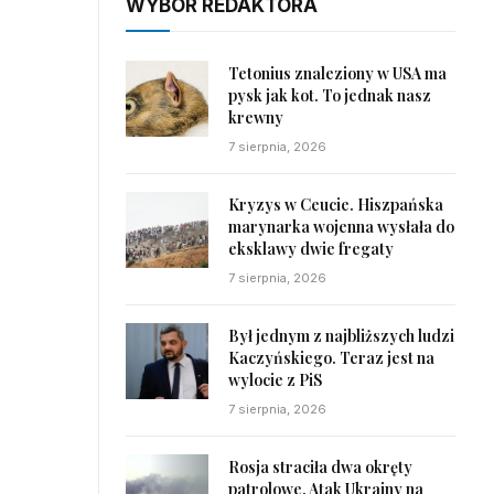
WYBÓR REDAKTORA
Tetonius znaleziony w USA ma
pysk jak kot. To jednak nasz
krewny
7 sierpnia, 2026
Kryzys w Ceucie. Hiszpańska
marynarka wojenna wysłała do
eksklawy dwie fregaty
7 sierpnia, 2026
Był jednym z najbliższych ludzi
Kaczyńskiego. Teraz jest na
wylocie z PiS
7 sierpnia, 2026
Rosja straciła dwa okręty
patrolowe. Atak Ukrainy na