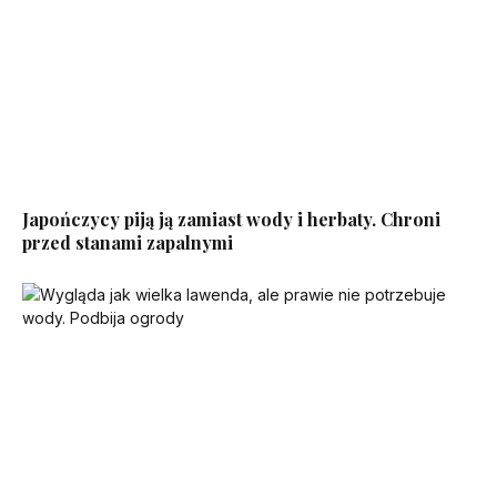
Japończycy piją ją zamiast wody i herbaty. Chroni
przed stanami zapalnymi