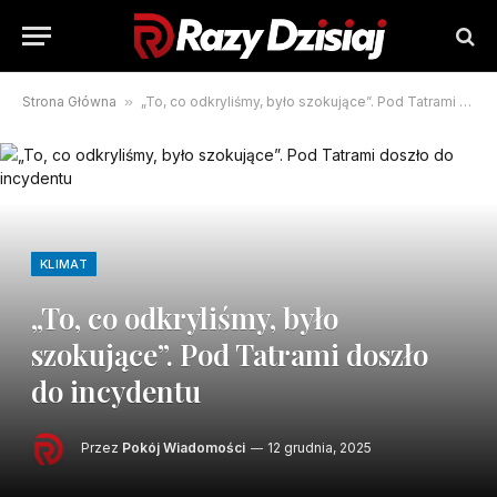
Strona Główna
»
„To, co odkryliśmy, było szokujące”. Pod Tatrami doszło do incydentu
KLIMAT
„To, co odkryliśmy, było
szokujące”. Pod Tatrami doszło
do incydentu
Przez
Pokój Wiadomości
12 grudnia, 2025