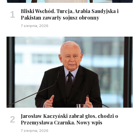
Bliski Wschód. Turcja, Arabia Saudyjska i
Pakistan zawarły sojusz obronny
7 sierpnia, 2026
Jarosław Kaczyński zabrał głos, chodzi o
Przemysława Czarnka. Nowy wpis
7 sierpnia, 2026