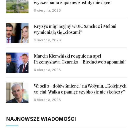
wyczerpania zapasów zostały miesiące
9 sierpnia, 2026
Kryzys migracyjny w UE. Sanchez i Meloni
wymieniają się „ciosami”
9 sierpnia, 2026
Marcin Kierwiński reaguje na apel
Przemysława Czarnka. „Biedactwo zapomniał”
9 sierpnia, 2026
Wrócił z „dołów śmierci” na Wołyniu. „Kolejnych
50 ciał. Walka o pamięć szybko się nie skończy”
9 sierpnia, 2026
NAJNOWSZE WIADOMOŚCI