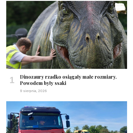
Dinozaury rzadko osiągały małe rozmiary.
Powodem były ssaki
9 sierpnia, 2026