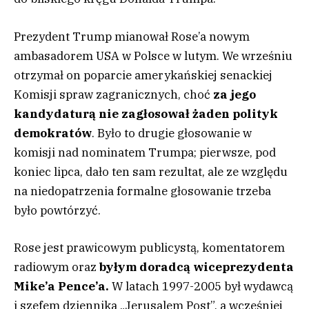
Prezydent Trump mianował Rose’a nowym
ambasadorem USA w Polsce w lutym. We wrześniu
otrzymał on poparcie amerykańskiej senackiej
Komisji spraw zagranicznych, choć
za jego
kandydaturą nie zagłosował żaden polityk
demokratów
. Było to drugie głosowanie w
komisji nad nominatem Trumpa; pierwsze, pod
koniec lipca, dało ten sam rezultat, ale ze względu
na niedopatrzenia formalne głosowanie trzeba
było powtórzyć.
Rose jest prawicowym publicystą, komentatorem
radiowym oraz
byłym doradcą wiceprezydenta
Mike’a Pence’a.
W latach 1997-2005 był wydawcą
i szefem dziennika „Jerusalem Post”, a wcześniej