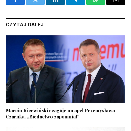
Facebook
Twitter
LinkedIn
Telegram
WhatsApp
Email
CZYTAJ DALEJ
Marcin Kierwiński reaguje na apel Przemysława
Czarnka. „Biedactwo zapomniał”