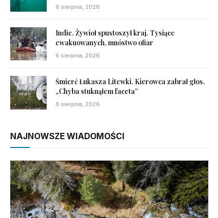
6 sierpnia, 2026
Indie. Żywioł spustoszył kraj. Tysiące
ewakuowanych, mnóstwo ofiar
6 sierpnia, 2026
Śmierć Łukasza Litewki. Kierowca zabrał głos.
„Chyba stuknąłem faceta”
6 sierpnia, 2026
NAJNOWSZE WIADOMOŚCI