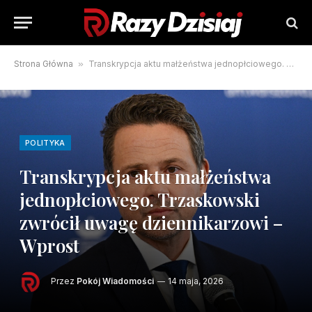
Strona Główna
»
Transkrypcja aktu małżeństwa jednopłciowego. Trzaskowski zwrócił uwagę dziennikarzowi – Wprost
POLITYKA
Transkrypcja aktu małżeństwa
jednopłciowego. Trzaskowski
zwrócił uwagę dziennikarzowi –
Wprost
Przez
Pokój Wiadomości
14 maja, 2026