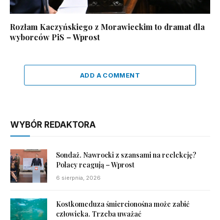
Rozłam Kaczyńskiego z Morawieckim to dramat dla
wyborców PiS – Wprost
ADD A COMMENT
WYBÓR REDAKTORA
Sondaż. Nawrocki z szansami na reelekcję?
Polacy reagują – Wprost
6 sierpnia, 2026
Kostkomeduza śmiercionośna może zabić
człowieka. Trzeba uważać