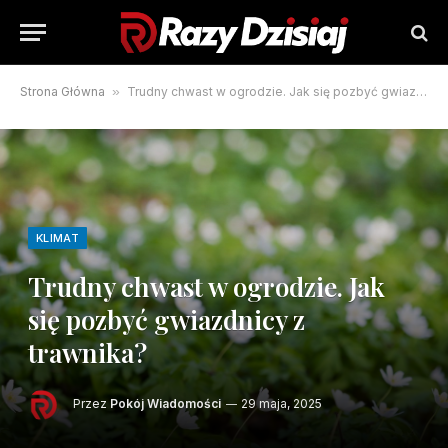
Strona Główna
»
Trudny chwast w ogrodzie. Jak się pozbyć gwiazdnicy z trawnika?
KLIMAT
Trudny chwast w ogrodzie. Jak
się pozbyć gwiazdnicy z
trawnika?
Przez
Pokój Wiadomości
29 maja, 2025