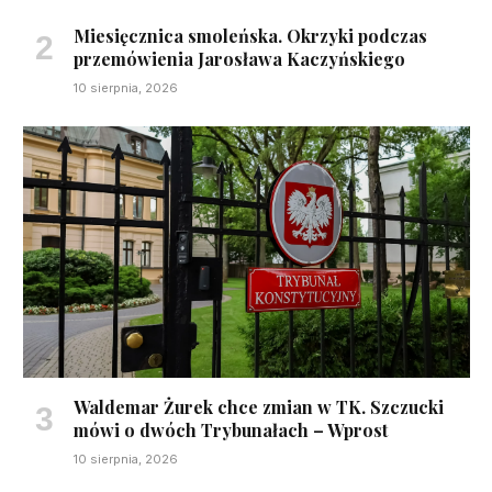
Miesięcznica smoleńska. Okrzyki podczas
przemówienia Jarosława Kaczyńskiego
10 sierpnia, 2026
Waldemar Żurek chce zmian w TK. Szczucki
mówi o dwóch Trybunałach – Wprost
10 sierpnia, 2026