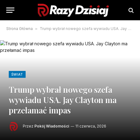
Strona Główna
»
Trump wybrał nowego szefa wywiadu USA. Jay Clayton ma przełamać impas
ŚWIAT
Trump wybrał nowego szefa
wywiadu USA. Jay Clayton ma
przełamać impas
Przez
Pokój Wiadomości
11 czerwca, 2026