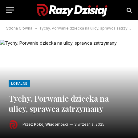
Strona Główna
»
Tychy. Porwanie dziecka na ulicy, sprawca zatrzymany
LOKALNE
Tychy. Porwanie dziecka na
ulicy, sprawca zatrzymany
Przez
Pokój Wiadomości
3 września, 2025