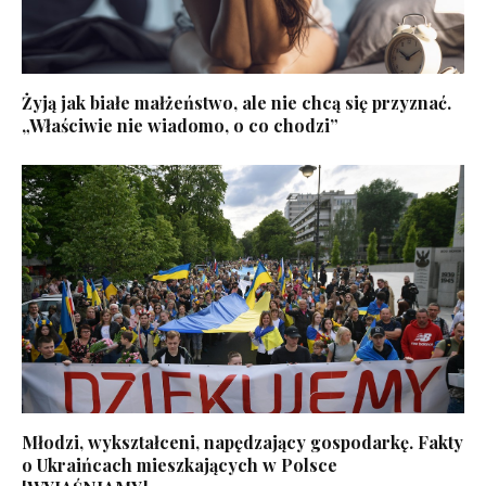
Żyją jak białe małżeństwo, ale nie chcą się przyznać.
„Właściwie nie wiadomo, o co chodzi”
Młodzi, wykształceni, napędzający gospodarkę. Fakty
o Ukraińcach mieszkających w Polsce