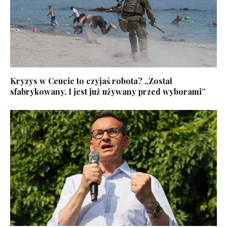
Kryzys w Ceucie to czyjaś robota? „Został
sfabrykowany. I jest już używany przed wyborami”