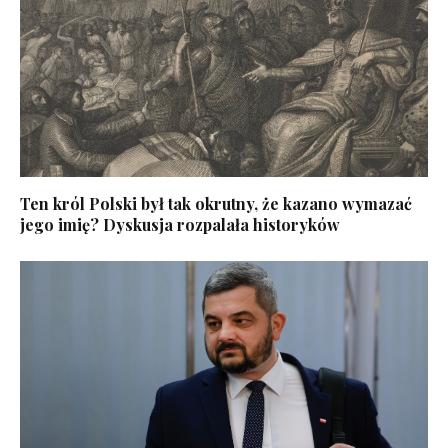
Ten król Polski był tak okrutny, że kazano wymazać
jego imię? Dyskusja rozpalała historyków