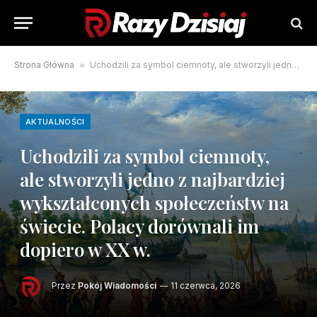
Strona Główna
»
Uchodzili za symbol ciemnoty, ale stworzyli jedno z najbardziej wykształconych społeczeństw na świecie. Polacy dorównali im dopiero w XX w.
AKTUALNOŚCI
Uchodzili za symbol ciemnoty,
ale stworzyli jedno z najbardziej
wykształconych społeczeństw na
świecie. Polacy dorównali im
dopiero w XX w.
Przez
Pokój Wiadomości
11 czerwca, 2026