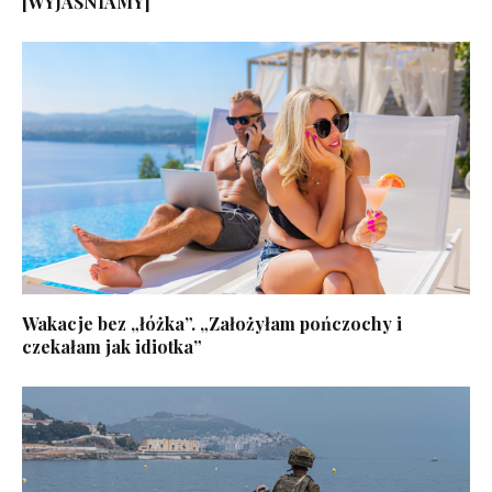
[WYJAŚNIAMY]
Wakacje bez „łóżka”. „Założyłam pończochy i
czekałam jak idiotka”