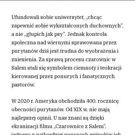
Ufundowali sobie uniwersytet, „chcąc
zapewnić sobie wykształconych duchownych”,
a nie „głupich jak psy”. Jednak kontrola
społeczna nad wiernymi sprawowana przez
purytanów dziś jest trudna do wyobrażenia i
zniesienia. Za sprawą procesu czarownic w
Salem stali się symbolem ciemnoty i teokracji
kierowanej przez ponurych i fanatycznych
pastorów.
W
2020 r. Ameryka obchodziła 400. rocznicę
obecności purytanów. Od XIX w. nie mają
najlepszej opinii. U nas znani są dzięki
ekranizacji filmu „Czarownice z Salem”,
jednego z najbardziej ponurych epizodów ich