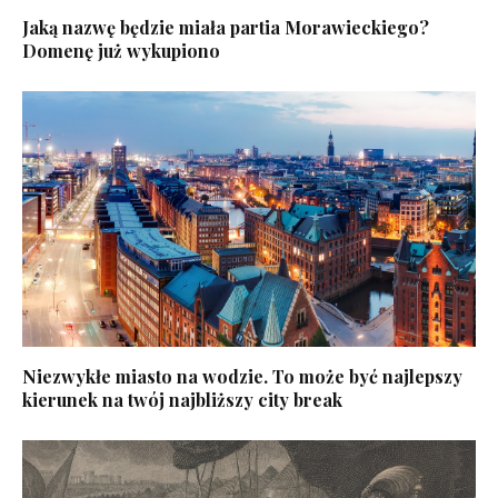
Jaką nazwę będzie miała partia Morawieckiego?
Domenę już wykupiono
Niezwykłe miasto na wodzie. To może być najlepszy
kierunek na twój najbliższy city break