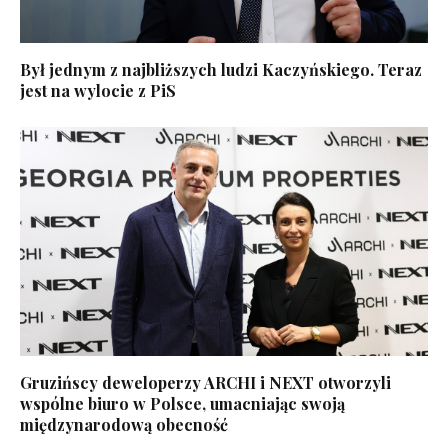
Był jednym z najbliższych ludzi Kaczyńskiego. Teraz
jest na wylocie z PiS
Gruzińscy deweloperzy ARCHI i NEXT otworzyli
wspólne biuro w Polsce, umacniając swoją
międzynarodową obecność