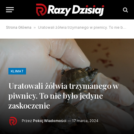
Strona Główna
»
Uratowali żółwia trzymanego w piwnicy. To nie było jedyne zaskoczenie
KLIMAT
Uratowali żółwia trzymanego w
piwnicy. To nie było jedyne
zaskoczenie
Przez
Pokój Wiadomości
17 marca, 2024