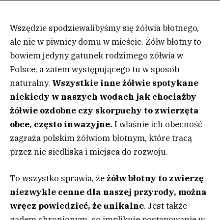
Wszędzie spodziewalibyśmy się żółwia błotnego,
ale nie w piwnicy domu w mieście. Żółw błotny to
bowiem jedyny gatunek rodzimego żółwia w
Polsce, a zatem występującego tu w sposób
naturalny.
Wszystkie inne żółwie spotykane
niekiedy w naszych wodach jak chociażby
żółwie ozdobne czy skorpuchy to zwierzęta
obce, często inwazyjne.
I właśnie ich obecność
zagraża polskim żółwiom błotnym, które tracą
przez nie siedliska i miejsca do rozwoju.
To wszystko sprawia, że
żółw błotny to zwierzę
niezwykle cenne dla naszej przyrody, można
wręcz powiedzieć, że unikalne
. Jest także
gadem chronionym, co implikuje postępowanie w