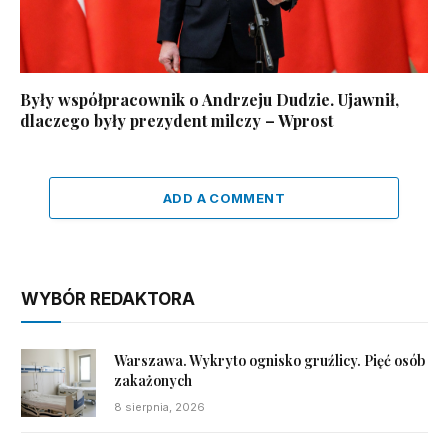
Były współpracownik o Andrzeju Dudzie. Ujawnił,
dlaczego były prezydent milczy – Wprost
ADD A COMMENT
WYBÓR REDAKTORA
Warszawa. Wykryto ognisko gruźlicy. Pięć osób
zakażonych
8 sierpnia, 2026