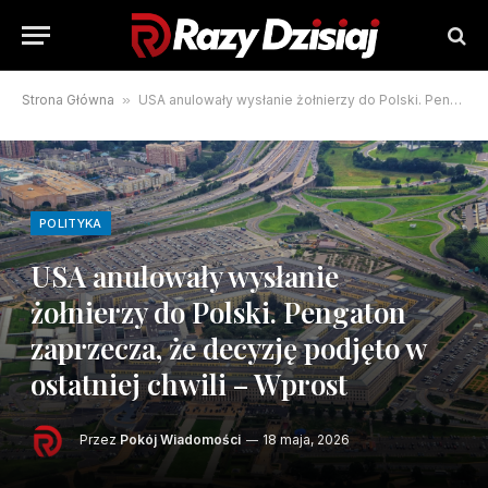
Strona Główna
»
USA anulowały wysłanie żołnierzy do Polski. Pengaton zaprzecza, że decyzję podjęto w ostatniej chwili – Wprost
POLITYKA
USA anulowały wysłanie
żołnierzy do Polski. Pengaton
zaprzecza, że decyzję podjęto w
ostatniej chwili – Wprost
Przez
Pokój Wiadomości
18 maja, 2026