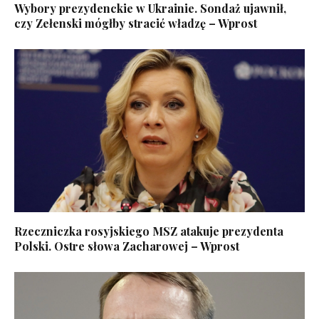
Wybory prezydenckie w Ukrainie. Sondaż ujawnił,
czy Zełenski mógłby stracić władzę – Wprost
Rzeczniczka rosyjskiego MSZ atakuje prezydenta
Polski. Ostre słowa Zacharowej – Wprost