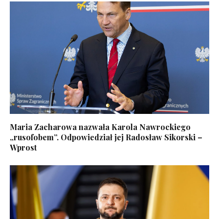
Maria Zacharowa nazwała Karola Nawrockiego
„rusofobem”. Odpowiedział jej Radosław Sikorski –
Wprost