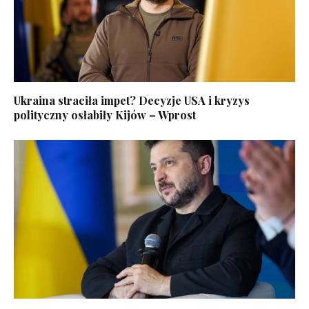
Ukraina straciła impet? Decyzje USA i kryzys
polityczny osłabiły Kijów – Wprost