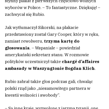
słynny plakat z pierwszych częściowo wolnych
wyborów w Polsce. – To fantastyczne. Dziękuję! –
zachwycał się Rubio.
Jak wytłumaczył Sikorski, na plakacie
przedstawiony został Gary Cooper, który w ręku,
zamiast rewolweru,
trzyma kartę do
głosowania
. – Wspaniale – powiedział
amerykański sekretarz stanu. W rozmowie
polityków uczestniczył także
chargé d’affaires
ambasady w Waszyngtonie Bogdan Klich
.
Rubio zabrał także głos podczas gali, chwaląc
polski rząd jako „niesamowitego partnera w
kwestii wolności i swobody”.
– Są inne kraje, wyzwolone z jarzma tyranii, one