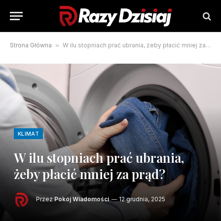
Strona Główna
»
W ilu stopniach prać ubrania, żeby płacić mniej za prąd?
KLIMAT
W ilu stopniach prać ubrania,
żeby płacić mniej za prąd?
Przez
Pokój Wiadomości
12 grudnia, 2025