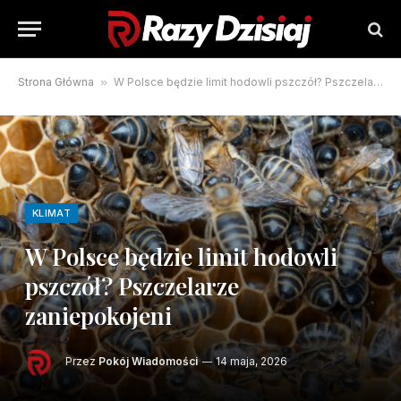
Strona Główna
»
W Polsce będzie limit hodowli pszczół? Pszczelarze zaniepokojeni
KLIMAT
W Polsce będzie limit hodowli
pszczół? Pszczelarze
zaniepokojeni
Przez
Pokój Wiadomości
14 maja, 2026