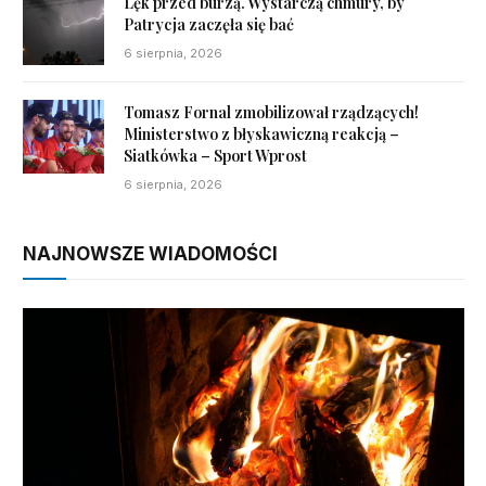
Lęk przed burzą. Wystarczą chmury, by
Patrycja zaczęła się bać
6 sierpnia, 2026
Tomasz Fornal zmobilizował rządzących!
Ministerstwo z błyskawiczną reakcją –
Siatkówka – Sport Wprost
6 sierpnia, 2026
NAJNOWSZE WIADOMOŚCI