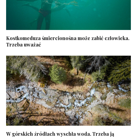
Kostkomeduza śmiercionośna może zabić człowieka.
Trzeba uważać
W górskich źródłach wyschła woda. Trzeba ją