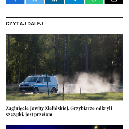
Facebook
Twitter
LinkedIn
Telegram
WhatsApp
Email
CZYTAJ DALEJ
Zaginięcie Jowity Zielińskiej. Grzybiarze odkryli
szczątki, jest przełom