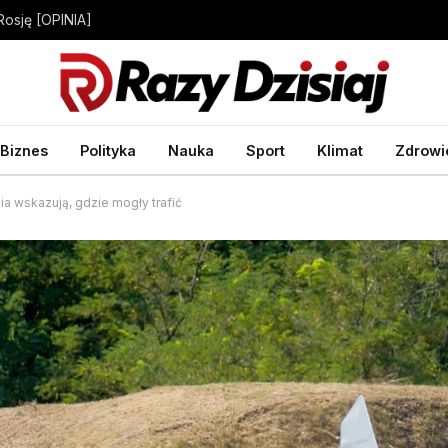
Rosję [OPINIA]
Biznes
Polityka
Nauka
Sport
Klimat
Zdrowi
a wskazują, gdzie mogły trafić