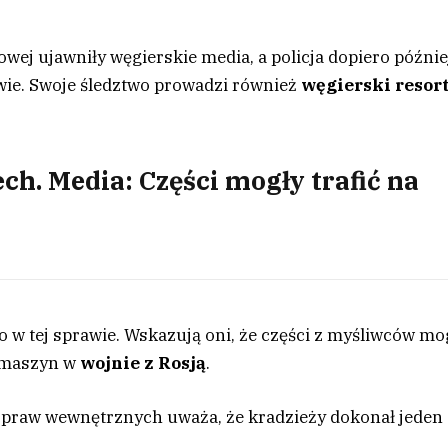
ej ujawniły węgierskie media, a policja dopiero późnie
wie. Swoje śledztwo prowadzi również
węgierski resor
h. Media: Części mogły trafić na
o w tej sprawie. Wskazują oni, że części z myśliwców mo
u maszyn w
wojnie z Rosją
.
spraw wewnętrznych uważa, że kradzieży dokonał jeden 