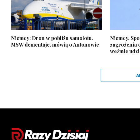
Niemcy: Dron w pobliżu samolotu.
Niemcy. Spo
MSW dementuje, mówią o Antonowie
zagrożenia 
weźmie udzi
A