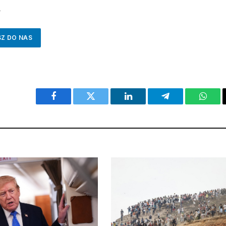
a
SZ DO NAS
Facebook
Twitter
LinkedIn
Telegram
What