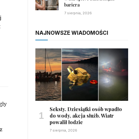
bariera
7 sierpnia, 2026
j
t
NAJNOWSZE WIADOMOŚCI
gły
Seksty. Dziesiątki osób wpadło
do wody, akcja służb. Wiatr
powalił łodzie
z
7 sierpnia, 2026