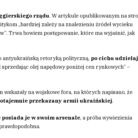
ęgierskiego rządu
. W artykule opublikowanym na str
itykom „bardziej zależy na znalezieniu źródeł wycieku
ców”. Trwa bowiem postępowanie, które ma wyjaśnić, jak
ro antyukraińską retoryką polityczną,
po cichu udziela
d sprzedając olej napędowy poniżej cen rynkowych” –
n wskazały na wojskowe fora, na których napisano, że
potajemnie przekazany armii ukraińskiej
.
e
posiada je w swoim arsenale
, a próba wywiezienia
o prawdopodobna.