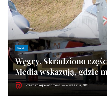
ŚWIAT
Węgry. Skradziono częśc
Media wskazują, gdzie mo
Przez
Pokój Wiadomości
4 września, 2025