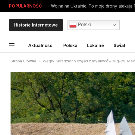
POPULARNOŚĆ
Wojna na Ukrainie. To moje drony atakują 
Polski
Historie Internetowe
Aktualności
Polska
Lokalne
Świat
Strona Główna
»
Węgry. Skradziono części z myśliwców Mig-29. Medi