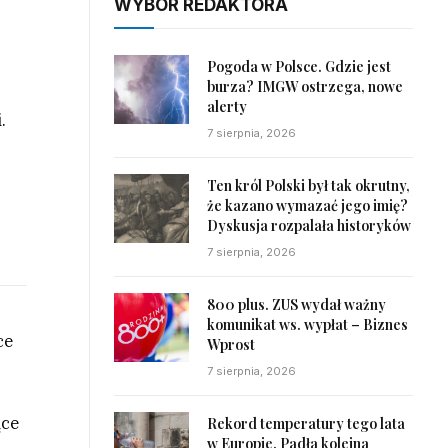
WYBÓR REDAKTORA
Pogoda w Polsce. Gdzie jest
burza? IMGW ostrzega, nowe
alerty
.
7 sierpnia, 2026
Ten król Polski był tak okrutny,
że kazano wymazać jego imię?
Dyskusja rozpalała historyków
7 sierpnia, 2026
800 plus. ZUS wydał ważny
komunikat ws. wypłat – Biznes
ce
Wprost
7 sierpnia, 2026
ące
Rekord temperatury tego lata
w Europie. Padła kolejna