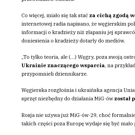
Co więcej, miało się tak stać
za cichą zgodą w
internetowej radia napisano, że węgierskim pol
informacji o kradzieży niż złapaniu jej spraw
doniesienia o kradzieży dotarły do mediów.
„To tylko teoria, ale (…) Węgry, poza swoją ost
Ukrainie znaczącego wsparcia
, na przykła
przypomnieli dziennikarze.
Węgierska rozgłośnia i ukraińska agencja Unia
sprzęt niezbędny do działania MiG-ów
został 
Rosja nie używa już MiG-ów-29, choć formalni
takich części poza Europę wydaje się być mał