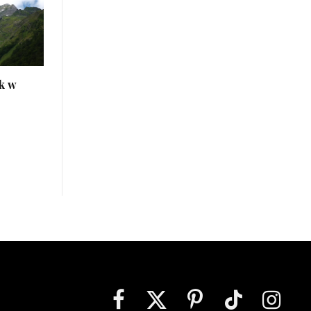
k w
Facebook
X
Pinterest
TikTok
Instagra