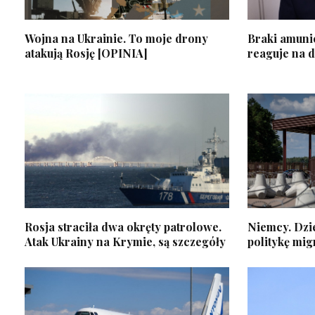
Wojna na Ukrainie. To moje drony
Braki amuni
atakują Rosję [OPINIA]
reaguje na 
Rosja straciła dwa okręty patrolowe.
Niemcy. Dzi
Atak Ukrainy na Krymie, są szczegóły
politykę mig