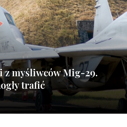
i z myśliwców Mig-29.
gły trafić