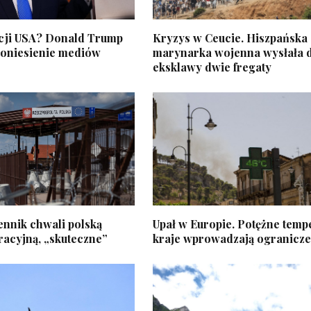
cji USA? Donald Trump
Kryzys w Ceucie. Hiszpańska
doniesienie mediów
marynarka wojenna wysłała 
eksklawy dwie fregaty
ennik chwali polską
Upał w Europie. Potężne temp
racyjną, „skuteczne”
kraje wprowadzają ogranicze