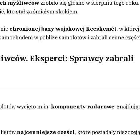
ich myśliwców
zrobiło się głośno w sierpniu tego roku.
ić, kto stał za śmiałym skokiem.
enie
chronionej bazy wojskowej
Kecskemét
, w której
 samochodem w pobliże samolotów i zabrali cenne części
liwców. Eksperci: Sprawcy zabrali
olotów wycięto m.in.
komponenty radarowe
, znajdują
listów
najcenniejsze części
, które posiadały niszczej