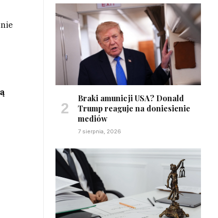
onie
ją
Braki amunicji USA? Donald
Trump reaguje na doniesienie
mediów
7 sierpnia, 2026