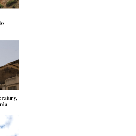
do
eratury,
nia