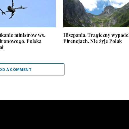
tkanie ministrów ws.
Hiszpania. Tragiczny wypade
dronowego. Polska
Pirenejach. Nie żyje Polak
ał
DD A COMMENT