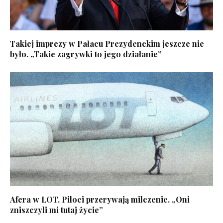
Takiej imprezy w Pałacu Prezydenckim jeszcze nie
było. „Takie zagrywki to jego działanie”
Afera w LOT. Piloci przerywają milczenie. „Oni
zniszczyli mi tutaj życie”