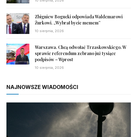
10 sierpnia, 2026
Zbigniew Bogucki odpowiada Waldemarowi
Żurkowi. „Wybrał bycie memem”
10 sierpnia, 2026
Warszawa. Chcą odwołać Trzaskowskiego. W
sprawie referendum zebrano już tysiące
podpisów – Wprost
10 sierpnia, 2026
NAJNOWSZE WIADOMOŚCI