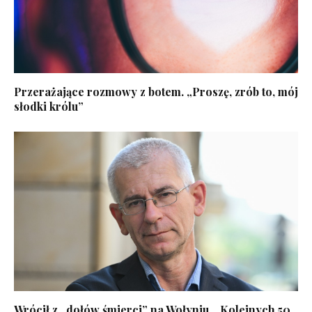
Przerażające rozmowy z botem. „Proszę, zrób to, mój
słodki królu”
Wrócił z „dołów śmierci” na Wołyniu. „Kolejnych 50