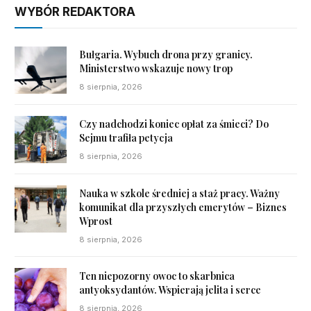
WYBÓR REDAKTORA
Bułgaria. Wybuch drona przy granicy.
Ministerstwo wskazuje nowy trop
8 sierpnia, 2026
Czy nadchodzi koniec opłat za śmieci? Do
Sejmu trafiła petycja
8 sierpnia, 2026
Nauka w szkole średniej a staż pracy. Ważny
komunikat dla przyszłych emerytów – Biznes
Wprost
8 sierpnia, 2026
Ten niepozorny owoc to skarbnica
antyoksydantów. Wspierają jelita i serce
8 sierpnia, 2026