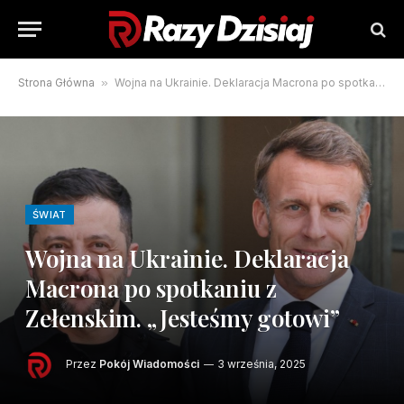
Strona Główna
»
Wojna na Ukrainie. Deklaracja Macrona po spotkaniu z Zełenskim. „Jesteśmy gotowi”
ŚWIAT
Wojna na Ukrainie. Deklaracja
Macrona po spotkaniu z
Zełenskim. „Jesteśmy gotowi”
Przez
Pokój Wiadomości
3 września, 2025