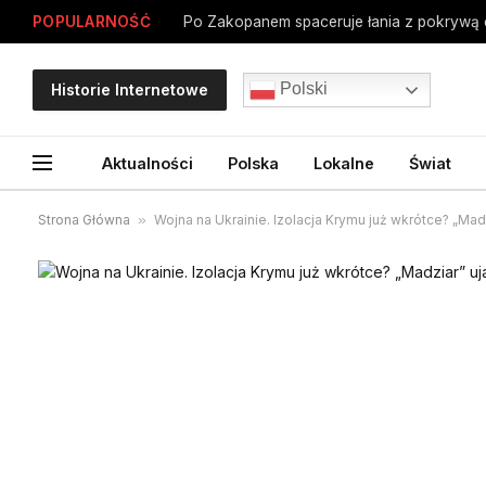
POPULARNOŚĆ
Po Zakopanem spaceruje łania z pokrywą o
Polski
Historie Internetowe
Aktualności
Polska
Lokalne
Świat
Strona Główna
»
Wojna na Ukrainie. Izolacja Krymu już wkrótce? „Mad