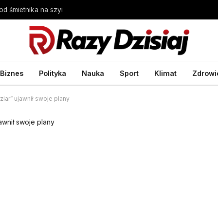
d śmietnika na szyi
Biznes
Polityka
Nauka
Sport
Klimat
Zdrowi
ziar” ujawnił swoje plany