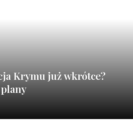
acja Krymu już wkrótce?
 plany