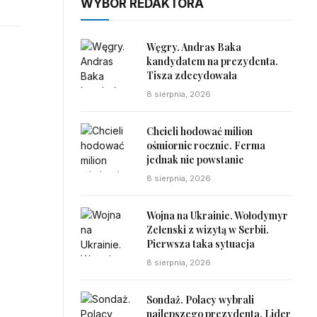
WYBÓR REDAKTORA
Węgry. Andras Baka
kandydatem na prezydenta.
Tisza zdecydowała
8 sierpnia, 2026
Chcieli hodować milion
ośmiornic rocznie. Ferma
jednak nie powstanie
8 sierpnia, 2026
Wojna na Ukrainie. Wołodymyr
Zełenski z wizytą w Serbii.
Pierwsza taka sytuacja
8 sierpnia, 2026
Sondaż. Polacy wybrali
najlepszego prezydenta. Lider