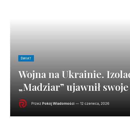
ŚWIAT
Wojna na Ukrainie. Izol
„Madziar” ujawnił swoje
Przez
Pokój Wiadomości
12 czerwca, 2026