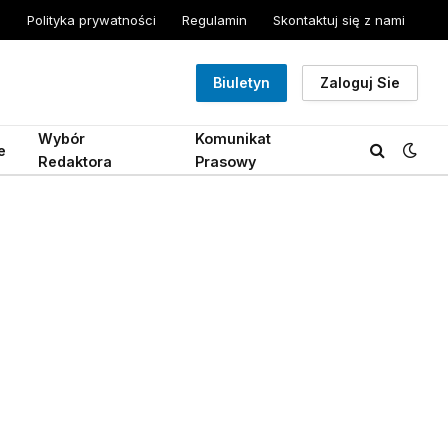
Polityka prywatności
Regulamin
Skontaktuj się z nami
Biuletyn
Zaloguj Sie
Wybór
Komunikat
e
Redaktora
Prasowy