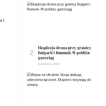
u i
Eksplozja drona przy granicy
Bułgarii i Rumunii. W pobliżu
gazociąg
8 sierpnia, 2026