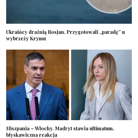
Ukraińcy drażnią Rosjan. Przygotowali „paradę” u
wybrzeży Krymu
Hiszpania – Włochy. Madryt stawia ultimatum,
błyskawiczna reakcja