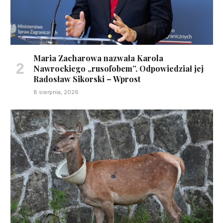
Maria Zacharowa nazwała Karola
Nawrockiego „rusofobem”. Odpowiedział jej
Radosław Sikorski – Wprost
8 sierpnia, 2026