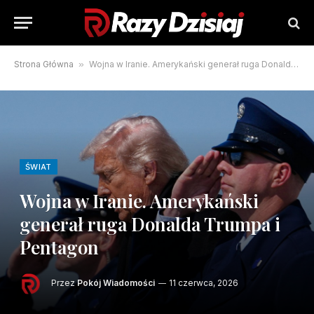
Strona Główna
»
Wojna w Iranie. Amerykański generał ruga Donalda Trumpa i Pentagon
ŚWIAT
Wojna w Iranie. Amerykański
generał ruga Donalda Trumpa i
Pentagon
Przez
Pokój Wiadomości
11 czerwca, 2026