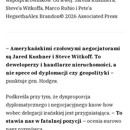
współpracowników. Od lewej: Jareda Kushnera,
Steve’a Witkoffa, Marco Rubio i Pete’a
Hegsetha
Alex Brandon
© 2026 Associated Press
– Amerykańskimi czołowymi negocjatorami
są Jared Kushner i Steve Witkoff. To
deweloperzy i handlarze nieruchomości, a
nie spece od dyplomacji czy geopolityki –
punktuje gen. Hodges.
Podkreśla przy tym, że dysproporcja
dyplomatycznego i negocjacyjnego know-how
wobec delegacji irańskiej jest przygniatająca.
– To
stawia nas w fatalnej pozycji –
ocenia surowo
nasz rozmówca.