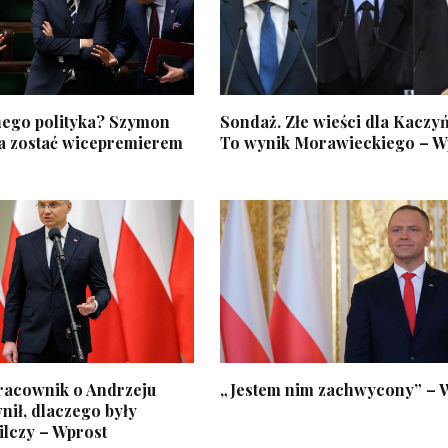
ego polityka? Szymon
Sondaż. Złe wieści dla Kaczy
 zostać wicepremierem
To wynik Morawieckiego – W
racownik o Andrzeju
„Jestem nim zachwycony” – 
nił, dlaczego były
ilczy – Wprost