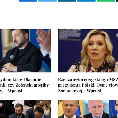
Facebook
Twitter
LinkedIn
Telegram
What
ydenckie w Ukrainie.
Rzeczniczka rosyjskiego MSZ
ił, czy Zełenski mógłby
prezydenta Polski. Ostre sło
zę – Wprost
Zacharowej – Wprost