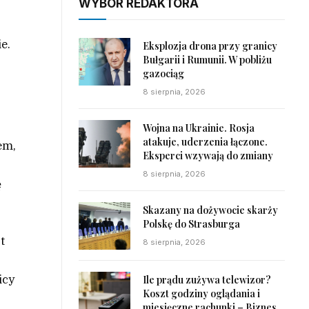
WYBÓR REDAKTORA
e.
Eksplozja drona przy granicy
Bułgarii i Rumunii. W pobliżu
gazociąg
8 sierpnia, 2026
Wojna na Ukrainie. Rosja
atakuje, uderzenia łączone.
em,
Eksperci wzywają do zmiany
8 sierpnia, 2026
ę
Skazany na dożywocie skarży
Polskę do Strasburga
t
8 sierpnia, 2026
icy
Ile prądu zużywa telewizor?
Koszt godziny oglądania i
miesięczne rachunki – Biznes