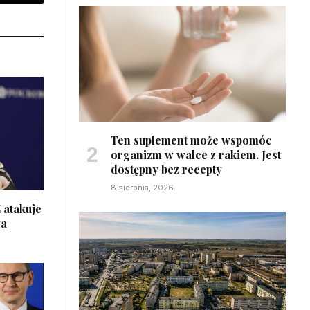
sApp
Email
Ten suplement może wspomóc
organizm w walce z rakiem. Jest
dostępny bez recepty
8 sierpnia, 2026
 atakuje
wa