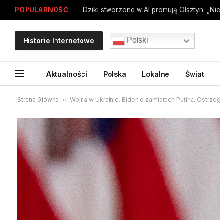
POPULARNOŚĆ
Dziki stworzone w AI promują Olsztyn. „Nie
Polski
Historie Internetowe
Aktualności
Polska
Lokalne
Świat
Strona Główna
»
Wojna w Ukrainie. Biden o zamiarach Putina. Ostrze