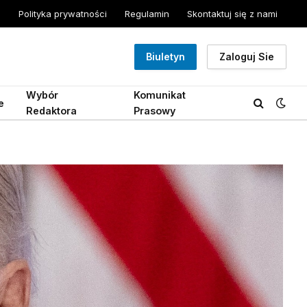
Polityka prywatności
Regulamin
Skontaktuj się z nami
Biuletyn
Zaloguj Sie
Wybór
Komunikat
e
Redaktora
Prasowy