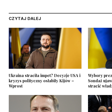
CZYTAJ DALEJ
Ukraina straciła impet? Decyzje USA i
Wybory prez
kryzys polityczny osłabiły Kijów –
Sondaż ujawn
Wprost
stracić wład