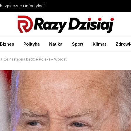
bezpieczne i infantylne”
Biznes
Polityka
Nauka
Sport
Klimat
Zdrowi
ga, że następna będzie Polska – Wprost