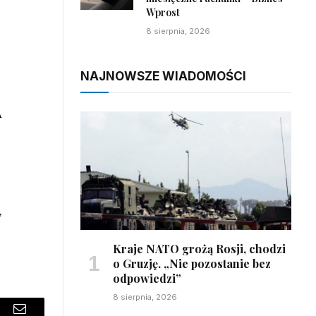
Wprost
8 sierpnia, 2026
NAJNOWSZE WIADOMOŚCI
A
,
Kraje NATO grożą Rosji, chodzi
o Gruzję. „Nie pozostanie bez
odpowiedzi”
8 sierpnia, 2026