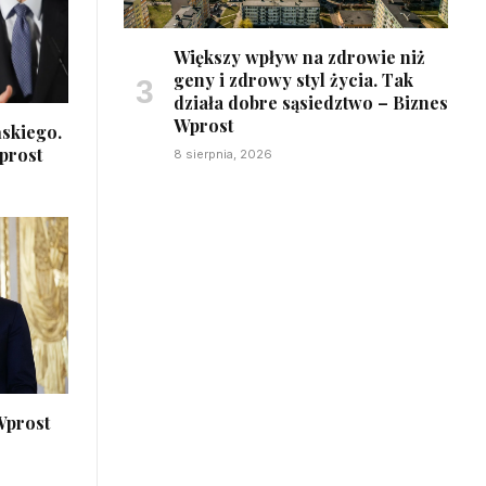
Większy wpływ na zdrowie niż
geny i zdrowy styl życia. Tak
działa dobre sąsiedztwo – Biznes
Wprost
ńskiego.
prost
8 sierpnia, 2026
Wprost