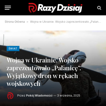
Strona Główna
»
Wojna w Ukrainie. Wojsko zaprezentowało „Palanicę”. Wyjątkowy dron w rękach wojskowych
ŚWIAT
Wojna w Ukrainie. Wojsko
zaprezentowało „Palanicę”.
Wyjątkowy dron w rękach
wojskowych
Przez
Pokój Wiadomości
3 września, 2025