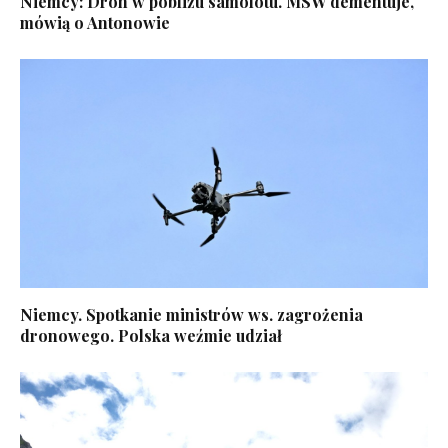
Niemcy: Dron w pobliżu samolotu. MSW dementuje,
mówią o Antonowie
Niemcy. Spotkanie ministrów ws. zagrożenia
dronowego. Polska weźmie udział