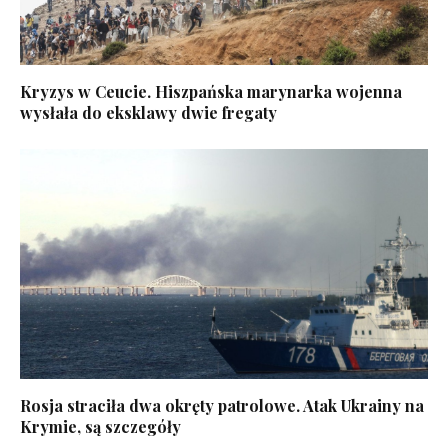
Kryzys w Ceucie. Hiszpańska marynarka wojenna
wysłała do eksklawy dwie fregaty
Rosja straciła dwa okręty patrolowe. Atak Ukrainy na
Krymie, są szczegóły