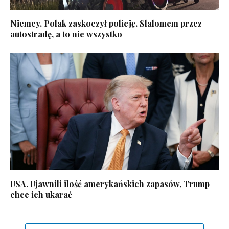
Niemcy. Polak zaskoczył policję. Slalomem przez
autostradę, a to nie wszystko
USA. Ujawnili ilość amerykańskich zapasów, Trump
chce ich ukarać