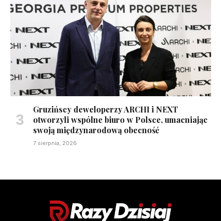
Gruzińscy deweloperzy ARCHI i NEXT
otworzyli wspólne biuro w Polsce, umacniając
swoją międzynarodową obecność
7 sierpnia, 2026