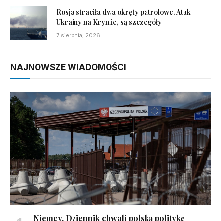
Rosja straciła dwa okręty patrolowe. Atak
Ukrainy na Krymie, są szczegóły
7 sierpnia, 2026
NAJNOWSZE WIADOMOŚCI
Niemcy. Dziennik chwali polską politykę