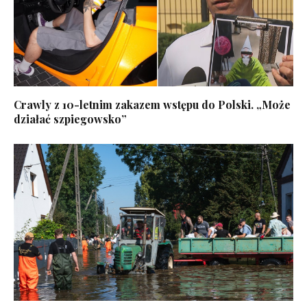
Crawly z 10-letnim zakazem wstępu do Polski. „Może
działać szpiegowsko”