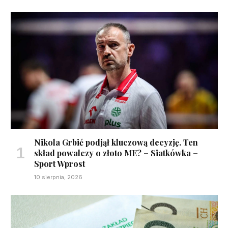
Nikola Grbić podjął kluczową decyzję. Ten
skład powalczy o złoto ME? – Siatkówka –
Sport Wprost
10 sierpnia, 2026