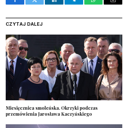
Facebook
Twitter
LinkedIn
Telegram
WhatsApp
Email
CZYTAJ DALEJ
Miesięcznica smoleńska. Okrzyki podczas
przemówienia Jarosława Kaczyńskiego