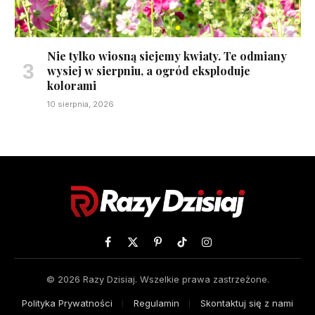
Nie tylko wiosną siejemy kwiaty. Te odmiany
wysiej w sierpniu, a ogród eksploduje
kolorami
10 sierpnia, 2026
Facebook
X
Pinterest
TikTok
Instagram
(Twitter)
© 2026 Razy Dzisiaj. Wszelkie prawa zastrzeżone.
Polityka Prywatności
Regulamin
Skontaktuj się z nami