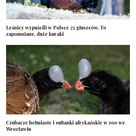
Leśnicy wypuścili w Polsce 25 głuszców. To
zapomniane, duże kuraki
Czubacze hełmiaste i sułtanki afrykańskie w zoo we
Wrocławiu