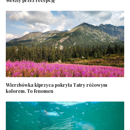
Weszły przez recepcję
Wierzbówka kiprzyca pokryła Tatry różowym
kolorem. To fenomen