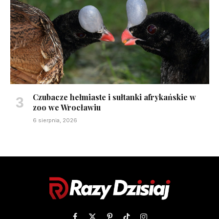
Czubacze hełmiaste i sułtanki afrykańskie w
zoo we Wrocławiu
6 sierpnia, 2026