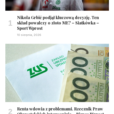
Nikola Grbić podjął kluczową decyzję. Ten
skład powalczy o złoto ME? – Siatkówka –
Sport Wprost
10 sierpnia, 2026
Renta wdowia z problemami. Rzecznik Praw