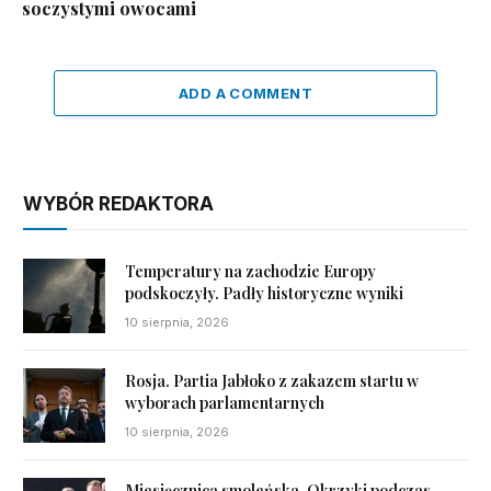
soczystymi owocami
ADD A COMMENT
WYBÓR REDAKTORA
Temperatury na zachodzie Europy
podskoczyły. Padły historyczne wyniki
10 sierpnia, 2026
Rosja. Partia Jabłoko z zakazem startu w
wyborach parlamentarnych
10 sierpnia, 2026
Miesięcznica smoleńska. Okrzyki podczas