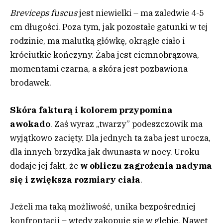
Breviceps fuscus
jest niewielki – ma zaledwie 4-5
cm długości. Poza tym, jak pozostałe gatunki w tej
rodzinie, ma malutką główkę, okrągłe ciało i
króciutkie kończyny. Żaba jest ciemnobrązowa,
momentami czarna, a skóra jest pozbawiona
brodawek.
Skóra fakturą i kolorem przypomina
awokado
. Zaś wyraz „twarzy” podeszczowik ma
wyjątkowo zacięty. Dla jednych ta żaba jest urocza,
dla innych brzydka jak dwunasta w nocy. Uroku
dodaje jej fakt, że
w obliczu zagrożenia nadyma
się i zwiększa rozmiary ciała
.
Jeżeli ma taką możliwość, unika bezpośredniej
konfrontacji – wtedy zakopuje się w glebie. Nawet