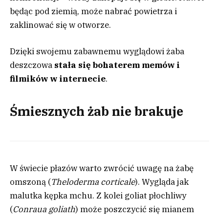
będąc pod ziemią, może nabrać powietrza i
zaklinować się w otworze.
Dzięki swojemu zabawnemu wyglądowi żaba
deszczowa
stała się bohaterem memów i
filmików w internecie
.
Śmiesznych żab nie brakuje
W świecie płazów warto zwrócić uwagę na żabę
omszoną (
Theloderma corticale
). Wygląda jak
malutka kępka mchu. Z kolei goliat płochliwy
(
Conraua goliath
) może poszczycić się mianem