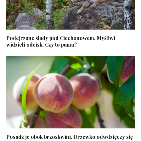
Podejrzane ślady pod Ciechanowem. Myśliwi
widzieli odcisk. Czy to puma?
Posadź je obok brzoskwini. Drzewko odwdzięczy się