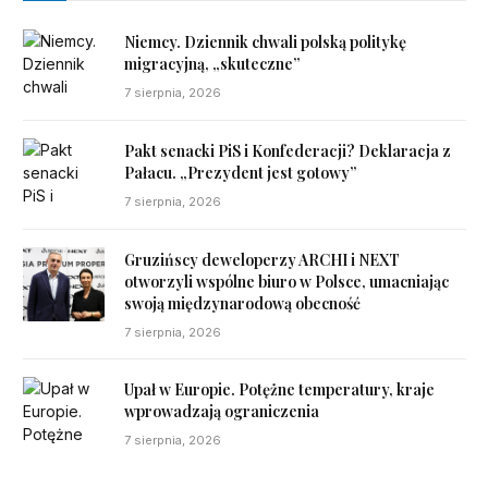
Niemcy. Dziennik chwali polską politykę
migracyjną, „skuteczne”
7 sierpnia, 2026
Pakt senacki PiS i Konfederacji? Deklaracja z
Pałacu. „Prezydent jest gotowy”
7 sierpnia, 2026
Gruzińscy deweloperzy ARCHI i NEXT
otworzyli wspólne biuro w Polsce, umacniając
swoją międzynarodową obecność
7 sierpnia, 2026
Upał w Europie. Potężne temperatury, kraje
wprowadzają ograniczenia
7 sierpnia, 2026