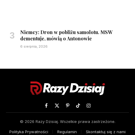
Niemcy: Dron w pobliżu samolotu. MSW
dementuje, mówią o Antonowie
6 sierpnia, 2026
Facebook
X
Pinterest
TikTok
Instagram
(Twitter)
© 2026 Razy Dzisiaj. Wszelkie prawa zastrzeżone.
Polityka Prywatności
Regulamin
Skontaktuj się z nami