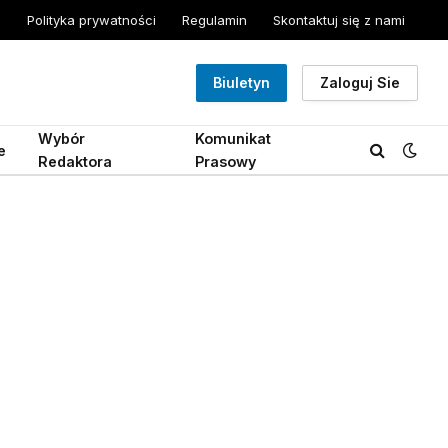
Polityka prywatności
Regulamin
Skontaktuj się z nami
Biuletyn
Zaloguj Sie
Wybór
Komunikat
e
Redaktora
Prasowy