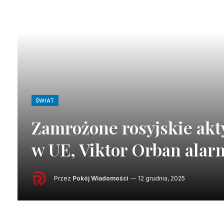
ŚWIAT
Zamrożone rosyjskie ak
w UE, Viktor Orban alar
Przez
Pokój Wiadomości
12 grudnia, 2025