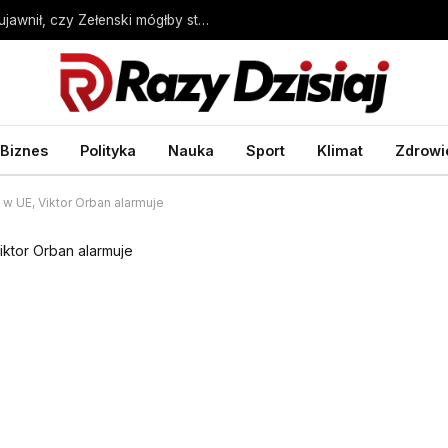
Wybory prezydenckie w Ukrainie. Sondaż ujawnił, czy Zełenski mógłby stracić władzę – Wprost
Biznes
Polityka
Nauka
Sport
Klimat
Zdrowi
w UE, Viktor Orban alarmuje