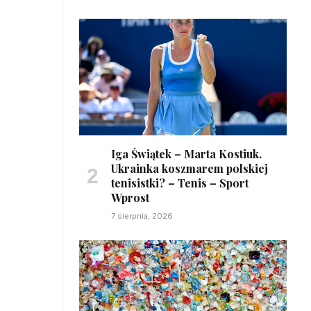
Iga Świątek – Marta Kostiuk.
Ukrainka koszmarem polskiej
tenisistki? – Tenis – Sport
Wprost
7 sierpnia, 2026