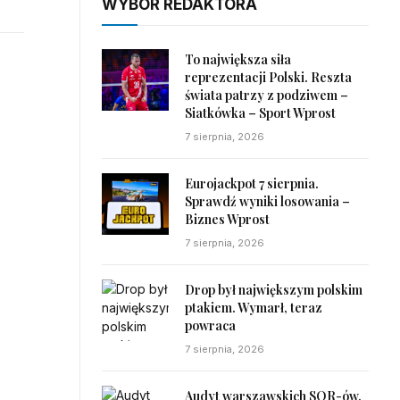
WYBÓR REDAKTORA
To największa siła
reprezentacji Polski. Reszta
świata patrzy z podziwem –
Siatkówka – Sport Wprost
7 sierpnia, 2026
Eurojackpot 7 sierpnia.
Sprawdź wyniki losowania –
Biznes Wprost
7 sierpnia, 2026
Drop był największym polskim
ptakiem. Wymarł, teraz
powraca
7 sierpnia, 2026
Audyt warszawskich SOR-ów.