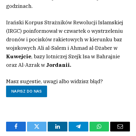
godzinach.
Irański Korpus Strażników Rewolucji Islamskiej
(IRGC) poinformował w czwartek o wystrzeleniu
dronów i pocisków rakietowych w kierunku baz
wojskowych Ali al-Salem i Ahmad al-Dżaber w
Kuwejcie
, bazy lotniczej Szejk Isa w Bahrajnie
oraz Al-Azrak w
Jordanii.
Masz sugestie, uwagi albo widzisz błąd?
NAPISZ DO NAS
Facebook
Twitter
LinkedIn
Telegram
WhatsApp
Email