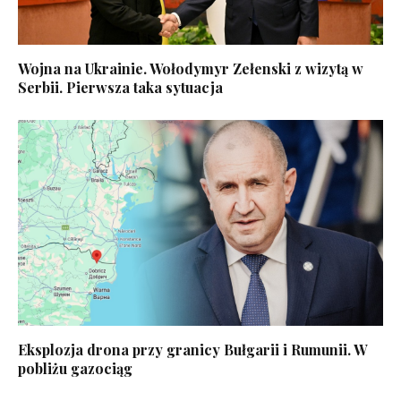
Wojna na Ukrainie. Wołodymyr Zełenski z wizytą w
Serbii. Pierwsza taka sytuacja
Eksplozja drona przy granicy Bułgarii i Rumunii. W
pobliżu gazociąg