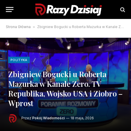
Strona Główna
»
Zbigniew Bogucki u Roberta Mazurka w Kanale Zero. TV Republika, Wojsko USA i Ziobro – Wprost
POLITYKA
Zbigniew Bogucki u Roberta
Mazurka w Kanale Zero. TV
Republika, Wojsko USA i Ziobro –
Wprost
Przez
Pokój Wiadomości
18 maja, 2026