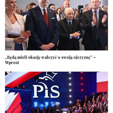
„Będą mieli okazję walczyć o swoją ojczyznę” –
Wprost