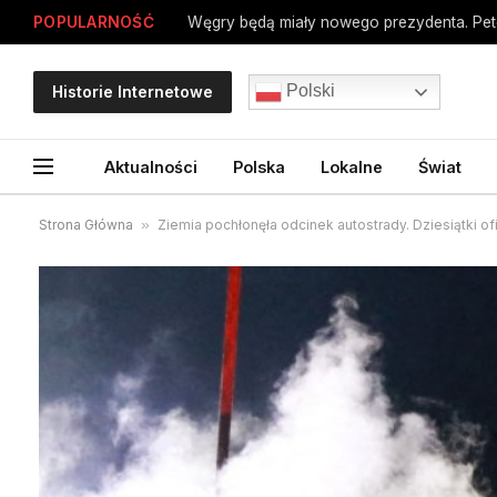
POPULARNOŚĆ
Węgry będą miały nowego prezydenta. Pe
Polski
Historie Internetowe
Aktualności
Polska
Lokalne
Świat
Strona Główna
»
Ziemia pochłonęła odcinek autostrady. Dziesiątki of