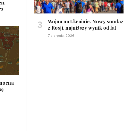
en.
rz
Wojna na Ukrainie. Nowy sondaż
z Rosji, najniższy wynik od lat
7 sierpnia, 2026
łnocna
sę