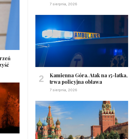
7 sierpnia, 2026
arzeń
zyść
Kamienna Góra. Atak na 15-latka,
trwa policyjna obława
7 sierpnia, 2026