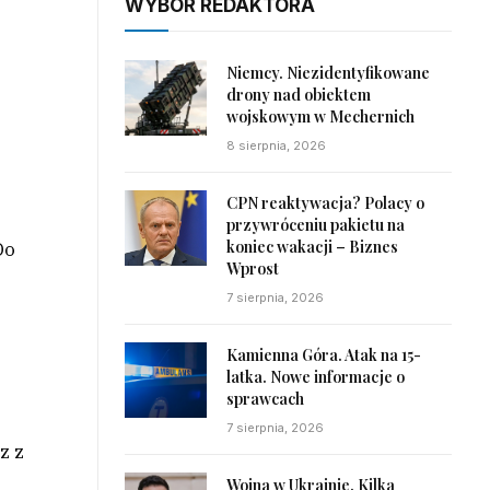
WYBÓR REDAKTORA
Niemcy. Niezidentyfikowane
drony nad obiektem
wojskowym w Mechernich
8 sierpnia, 2026
CPN reaktywacja? Polacy o
przywróceniu pakietu na
koniec wakacji – Biznes
Do
Wprost
7 sierpnia, 2026
Kamienna Góra. Atak na 15-
latka. Nowe informacje o
sprawcach
7 sierpnia, 2026
z z
Wojna w Ukrainie. Kilka