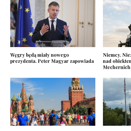
Węgry będą miały nowego
Niemcy. Nie
prezydenta. Peter Magyar zapowiada
nad obiekt
Mechernich