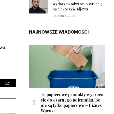
wydarzeń odwróciło sytuację
na niekorzyść Kijowa
7 sierpnia, 2026
NAJNOWSZE WIADOMOŚCI
owa
sApp
Email
Te papierowe produkty wyrzuca
się do czarnego pojemnika. Bo
nie są tylko papierowe – Biznes
Wprost