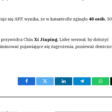
uje się AFP, wynika, że w katastrofie zginęło
48 osób.
30
ł przywódca Chin
Xi Jinping
. Lider wezwał, by dołożyć
 eliminować pojawiające się zagrożenia, ponieważ deszcz
.
Facebook
Twitter
LinkedIn
Telegram
What