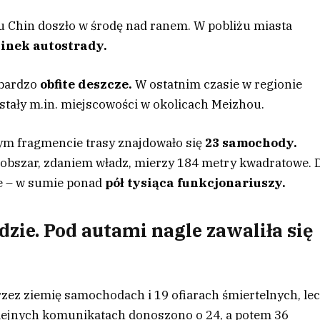
u Chin doszło w środę nad ranem. W pobliżu miasta
cinek autostrady.
 bardzo
obfite deszcze.
W ostatnim czasie w regionie
zostały m.in. miejscowości w okolicach Meizhou.
ym fragmencie trasy znajdowało się
23 samochody.
o obszar, zdaniem władz, mierzy 184 metry kwadratowe. 
we – w sumie ponad
pół tysiąca funkcjonariuszy.
dzie. Pod autami nagle zawaliła się
ez ziemię samochodach i 19 ofiarach śmiertelnych, lec
kolejnych komunikatach donoszono o 24, a potem 36