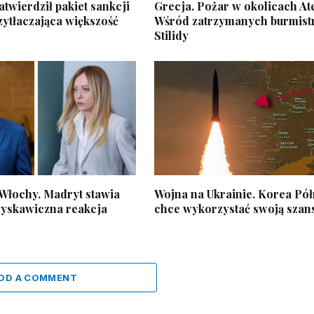
atwierdził pakiet sankcji
Grecja. Pożar w okolicach At
zytłaczająca większość
Wśród zatrzymanych burmist
Stilidy
 Włochy. Madryt stawia
Wojna na Ukrainie. Korea Pó
błyskawiczna reakcja
chce wykorzystać swoją szan
DD A COMMENT