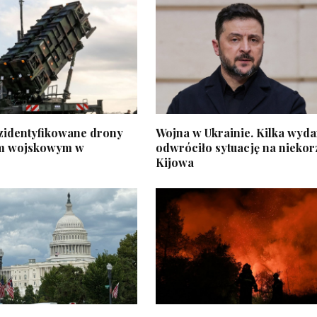
zidentyfikowane drony
Wojna w Ukrainie. Kilka wyd
em wojskowym w
odwróciło sytuację na niekor
Kijowa