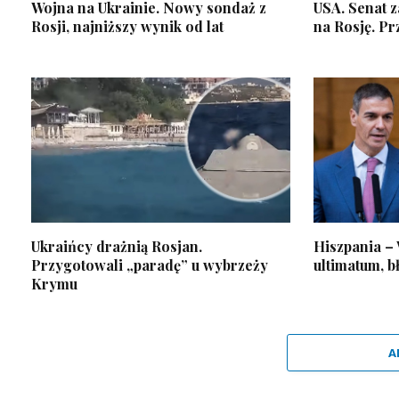
Wojna na Ukrainie. Nowy sondaż z
USA. Senat z
Rosji, najniższy wynik od lat
na Rosję. Pr
Ukraińcy drażnią Rosjan.
Hiszpania –
Przygotowali „paradę” u wybrzeży
ultimatum, 
Krymu
A