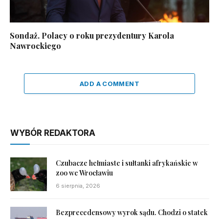
Sondaż. Polacy o roku prezydentury Karola
Nawrockiego
ADD A COMMENT
WYBÓR REDAKTORA
Czubacze hełmiaste i sułtanki afrykańskie w
zoo we Wrocławiu
6 sierpnia, 2026
Bezprecedensowy wyrok sądu. Chodzi o statek