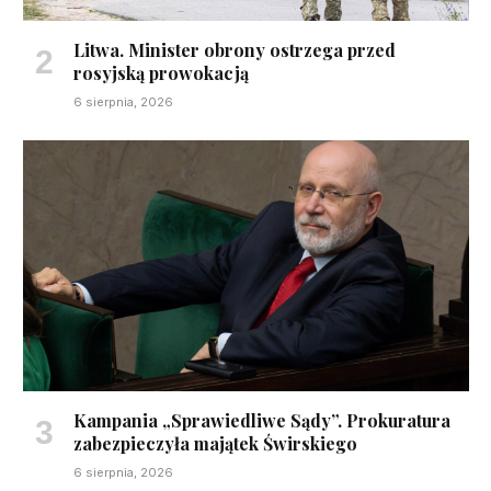
Litwa. Minister obrony ostrzega przed
rosyjską prowokacją
6 sierpnia, 2026
Kampania „Sprawiedliwe Sądy”. Prokuratura
zabezpieczyła majątek Świrskiego
6 sierpnia, 2026