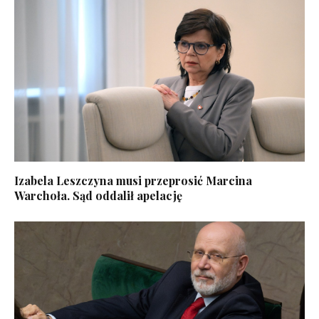
Izabela Leszczyna musi przeprosić Marcina
Warchoła. Sąd oddalił apelację