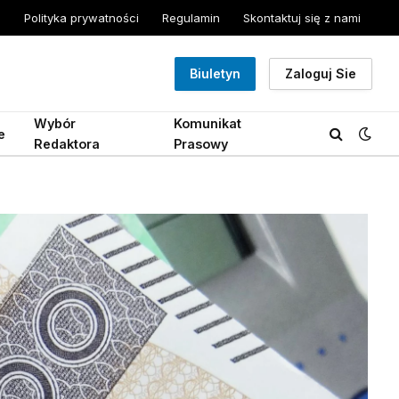
Polityka prywatności
Regulamin
Skontaktuj się z nami
Biuletyn
Zaloguj Sie
Wybór
Komunikat
e
Redaktora
Prasowy