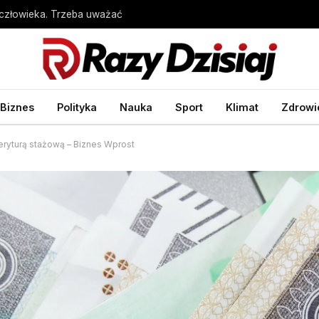
człowieka. Trzeba uważać
Biznes
Polityka
Nauka
Sport
Klimat
Zdrowi
ryturą stażową – Biznes Wprost