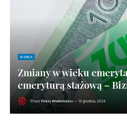
BIZNES
Zmiany w wieku emeryta
emeryturą stażową – Bi
Przez
Pokój Wiadomości
13 grudnia, 2024