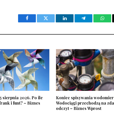
Facebook
Twitter
LinkedIn
Telegram
What
5 sierpnia 2026. Po ile
Koniec spisywania wodomier
frank i funt? – Biznes
Wodociągi przechodzą na zda
odczyt – Biznes Wprost