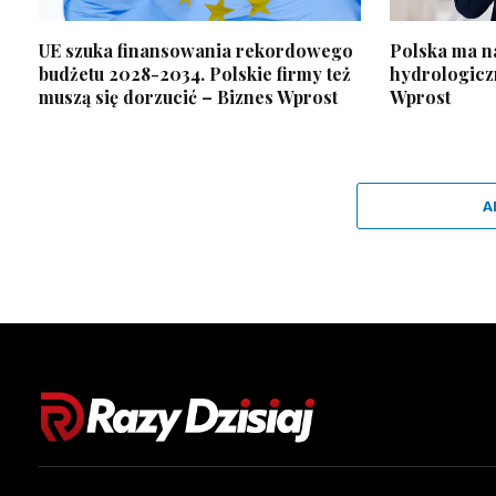
UE szuka finansowania rekordowego
Polska ma na
budżetu 2028-2034. Polskie firmy też
hydrologiczn
muszą się dorzucić – Biznes Wprost
Wprost
A