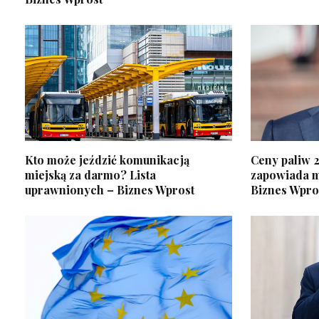
Kto może jeździć komunikacją
Ceny paliw 
miejską za darmo? Lista
zapowiada m
uprawnionych – Biznes Wprost
Biznes Wpro