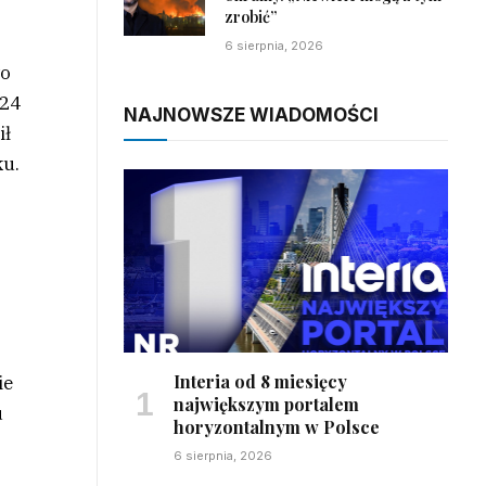
zrobić”
6 sierpnia, 2026
wo
024
NAJNOWSZE WIADOMOŚCI
ił
ku.
Interia od 8 miesięcy
ie
największym portalem
u
horyzontalnym w Polsce
6 sierpnia, 2026