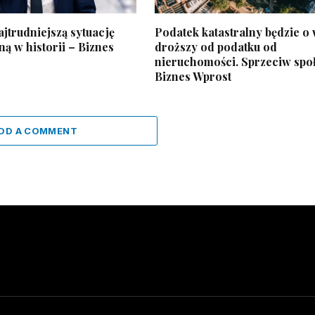
jtrudniejszą sytuację
Podatek katastralny będzie o 
ą w historii – Biznes
droższy od podatku od
nieruchomości. Sprzeciw spo
Biznes Wprost
DD A COMMENT