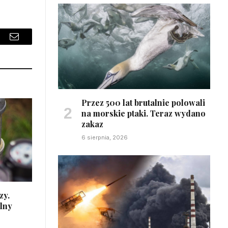
sApp
Email
Przez 500 lat brutalnie polowali
na morskie ptaki. Teraz wydano
zakaz
6 sierpnia, 2026
zy.
lny