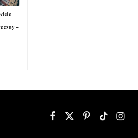
wiele
łeczny –
Facebook
X
Pinterest
TikTok
Instagra
(Twitter)