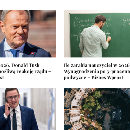
2026. Donald Tusk
Ile zarabia nauczyciel w 202
ożliwą reakcję rządu –
Wynagrodzenia po 3-procent
st
podwyżce – Biznes Wprost