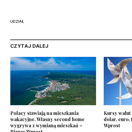
UDZIAŁ
CZYTAJ DALEJ
Polacy stawiają na mieszkania
Kursy walut 
wakacyjne. Własny second home
dolar, euro, 
wygrywa z wymianą mieszkań –
Wprost
Biznes Wprost