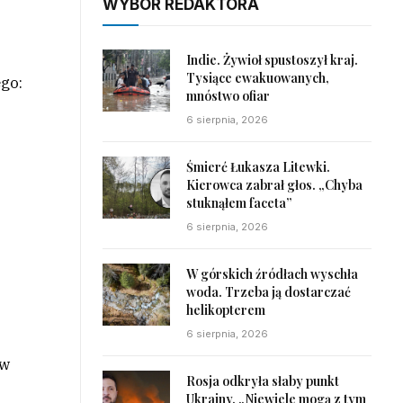
WYBÓR REDAKTORA
Indie. Żywioł spustoszył kraj.
Tysiące ewakuowanych,
go:
mnóstwo ofiar
6 sierpnia, 2026
Śmierć Łukasza Litewki.
Kierowca zabrał głos. „Chyba
stuknąłem faceta”
6 sierpnia, 2026
W górskich źródłach wyschła
woda. Trzeba ją dostarczać
helikopterem
6 sierpnia, 2026
ów
Rosja odkryła słaby punkt
Ukrainy. „Niewiele mogą z tym