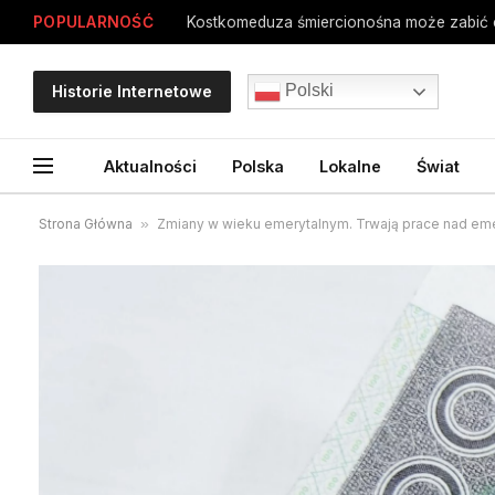
POPULARNOŚĆ
Kostkomeduza śmiercionośna może zabić 
Polski
Historie Internetowe
Aktualności
Polska
Lokalne
Świat
Strona Główna
»
Zmiany w wieku emerytalnym. Trwają prace nad eme