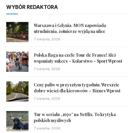
WYBÓR REDAKTORA
Warszawa i Gdynia. MON zapowiada
utrudnienia, żołnierze wyjdą na ulice
7 sierpnia, 2026
Polska flaga na czele Tour de France! Ależ
wspaniały sukces – Kolarstwo – Sport Wprost
7 sierpnia, 2026
Ceny paliw w przyszłym tygodniu. Wreszcie
dobre wieści dla kierowców – Biznes Wprost
7 sierpnia, 2026
Tur w serialu „1670” na Netflix. To krytyka
polskich myśliwych
7 sierpnia, 2026