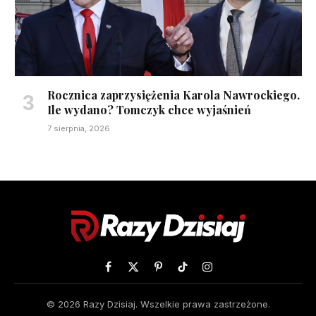
Rocznica zaprzysiężenia Karola Nawrockiego.
Ile wydano? Tomczyk chce wyjaśnień
7 sierpnia, 2026
Facebook
X
Pinterest
TikTok
Instagram
(Twitter)
© 2026 Razy Dzisiaj. Wszelkie prawa zastrzeżone.