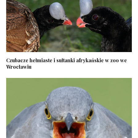
Czubacze hełmiaste i sułtanki afrykańskie w zoo we
Wrocławiu