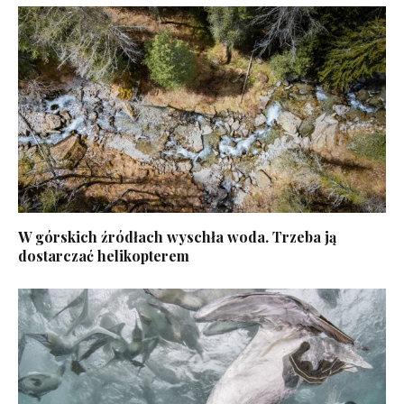
W górskich źródłach wyschła woda. Trzeba ją
dostarczać helikopterem