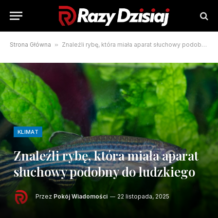
Strona Główna
»
Znaleźli rybę, która miała aparat słuchowy podobny do ludzkiego
KLIMAT
Znaleźli rybę, która miała aparat
słuchowy podobny do ludzkiego
Przez
Pokój Wiadomości
22 listopada, 2025