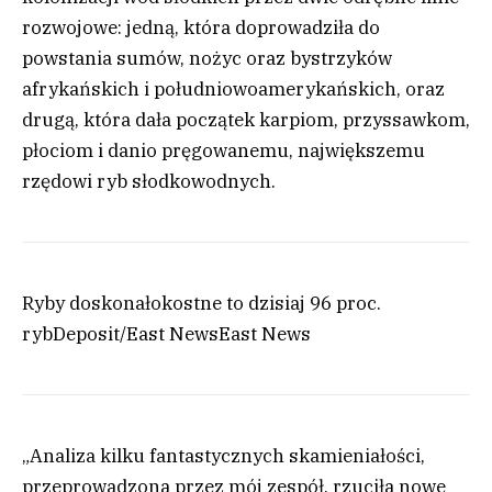
rozwojowe: jedną, która doprowadziła do
powstania sumów, nożyc oraz bystrzyków
afrykańskich i południowoamerykańskich, oraz
drugą, która dała początek karpiom, przyssawkom,
płociom i danio pręgowanemu, największemu
rzędowi ryb słodkowodnych.
Ryby doskonałokostne to dzisiaj 96 proc.
ryb
Deposit/East News
East News
„Analiza kilku fantastycznych skamieniałości,
przeprowadzona przez mój zespół, rzuciła nowe