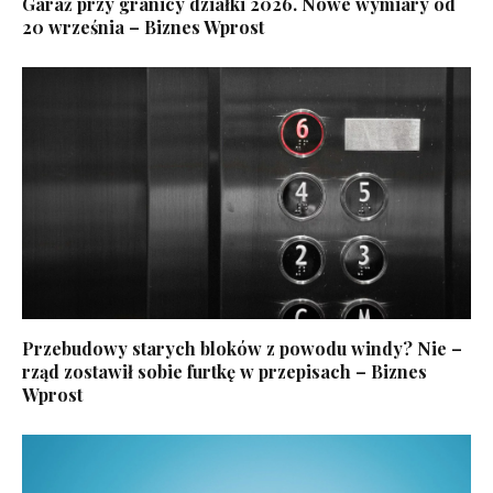
Garaż przy granicy działki 2026. Nowe wymiary od
20 września – Biznes Wprost
Przebudowy starych bloków z powodu windy? Nie –
rząd zostawił sobie furtkę w przepisach – Biznes
Wprost