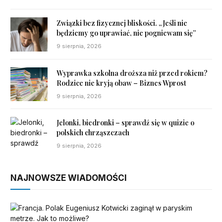
Związki bez fizycznej bliskości. „Jeśli nie
będziemy go uprawiać, nie pogniewam się”
9 sierpnia, 2026
Wyprawka szkolna droższa niż przed rokiem?
Rodzice nie kryją obaw – Biznes Wprost
9 sierpnia, 2026
Jelonki, biedronki – sprawdź się w quizie o
polskich chrząszczach
9 sierpnia, 2026
NAJNOWSZE WIADOMOŚCI