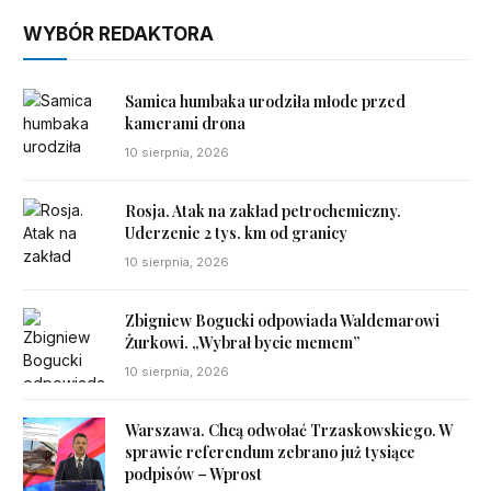
WYBÓR REDAKTORA
Samica humbaka urodziła młode przed
kamerami drona
10 sierpnia, 2026
Rosja. Atak na zakład petrochemiczny.
Uderzenie 2 tys. km od granicy
10 sierpnia, 2026
Zbigniew Bogucki odpowiada Waldemarowi
Żurkowi. „Wybrał bycie memem”
10 sierpnia, 2026
Warszawa. Chcą odwołać Trzaskowskiego. W
sprawie referendum zebrano już tysiące
podpisów – Wprost