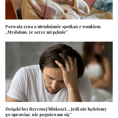
Pozwała syna o utrudnianie spotkań z wnukiem.
„Myślałam, że serce mi pęknie”
Związki bez fizycznej bliskości. „Jeśli nie będziemy
go uprawiać, nie pogniewam się”