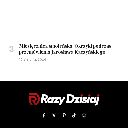
Miesięcznica smoleńska. Okrzyki podczas
przemówienia Jarosława Kaczyńskiego
10 sierpnia, 2026
Facebook
X
Pinterest
TikTok
Instagram
(Twitter)