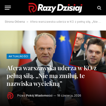
Strona Główna
»
Afera warszawska uderza w KO z pełną siłą. „Nie ma zmiłuj, te nazwiska wyciekną”
AKTUALNOŚCI
Afera warszawska uderza w KO z
pełną siłą. „Nie ma zmiłuj, te
nazwiska wyciekną”
Przez
Pokój Wiadomości
18 czerwca, 2026