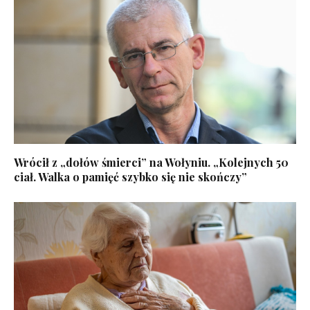
Wrócił z „dołów śmierci” na Wołyniu. „Kolejnych 50
ciał. Walka o pamięć szybko się nie skończy”