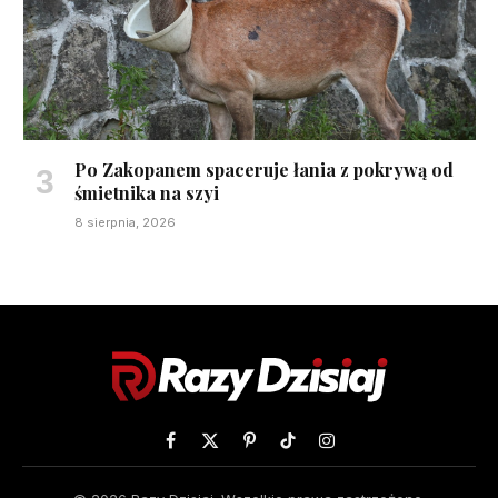
Po Zakopanem spaceruje łania z pokrywą od
śmietnika na szyi
8 sierpnia, 2026
Facebook
X
Pinterest
TikTok
Instagram
(Twitter)