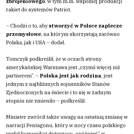
zbrojeniowego
, w tym m.in. wspólnej produkcji
rakiet do systemów Patriot.
– Chodzi o to, aby
s
tworzyć w Polsce zaplecze
przemysłowe
, na którym skorzystają zarówno
Polska, jak i USA – dodał.
Tomczyk podkreślił, że w oczach strony
amerykańskiej Warszawa jest „czymś więcej niż
partnerem”. –
Polska jest jak rodzina
, jest
jednym z najbliższych sojuszników Stanów
Zjednoczonych na świecie i to się w żadnym
stopniu nie zmieniło – podkreślił.
Minister zwrócił także uwagę na ostatnią zmianę w
narracji Pentagonu, który w nocy czasu polskiego
wydał komunikat dotyczący „opóźnień” w