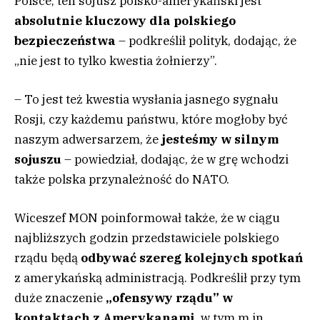
Polsce, ten sojusz polsko-amerykański jest
absolutnie kluczowy dla polskiego
bezpieczeństwa
– podkreślił polityk, dodając, że
„nie jest to tylko kwestia żołnierzy”.
– To jest też kwestia wysłania jasnego sygnału
Rosji, czy każdemu państwu, które mogłoby być
naszym adwersarzem, że
jesteśmy w silnym
sojuszu
– powiedział, dodając, że w grę wchodzi
także polska przynależność do NATO.
Wiceszef MON poinformował także, że w ciągu
najbliższych godzin przedstawiciele polskiego
rządu będą
odbywać szereg kolejnych spotkań
z amerykańską administracją. Podkreślił przy tym
duże znaczenie
„ofensywy rządu” w
kontaktach z Amerykanami
, w tym m.in.