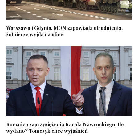
Warszawa i Gdynia. MON zapowiada utrudnienia,
żołnierze wyjdą na ulice
Rocznica zaprzysiężenia Karola Nawrockiego. Ile
wydano? Tomczyk chce wyjaśnień