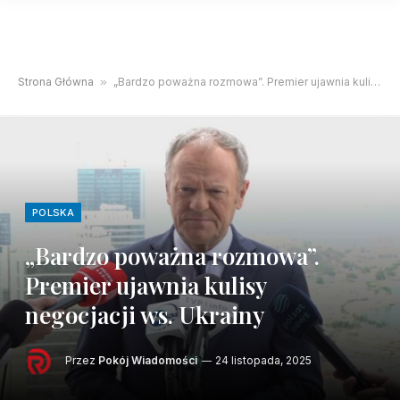
Strona Główna
»
„Bardzo poważna rozmowa”. Premier ujawnia kulisy negocjacji ws. Ukrainy
POLSKA
„Bardzo poważna rozmowa”.
Premier ujawnia kulisy
negocjacji ws. Ukrainy
Przez
Pokój Wiadomości
24 listopada, 2025