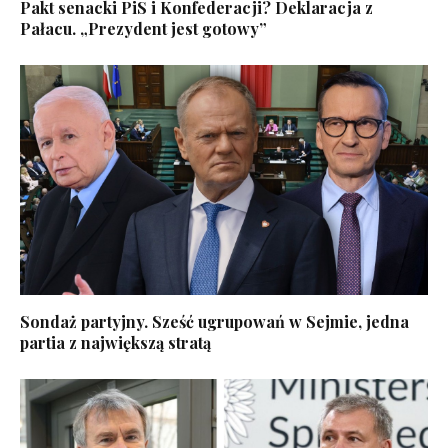
Pakt senacki PiS i Konfederacji? Deklaracja z
Pałacu. „Prezydent jest gotowy”
Sondaż partyjny. Sześć ugrupowań w Sejmie, jedna
partia z największą stratą