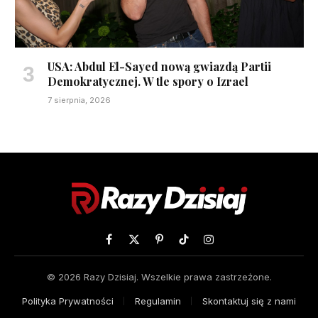
USA: Abdul El-Sayed nową gwiazdą Partii
Demokratycznej. W tle spory o Izrael
7 sierpnia, 2026
Facebook
X
Pinterest
TikTok
Instagram
(Twitter)
© 2026 Razy Dzisiaj. Wszelkie prawa zastrzeżone.
Polityka Prywatności
Regulamin
Skontaktuj się z nami