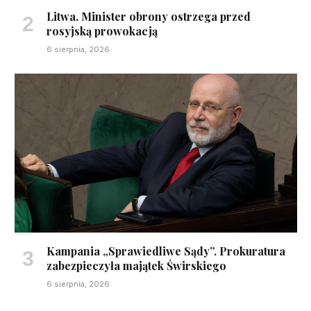
Litwa. Minister obrony ostrzega przed
rosyjską prowokacją
6 sierpnia, 2026
Kampania „Sprawiedliwe Sądy”. Prokuratura
zabezpieczyła majątek Świrskiego
6 sierpnia, 2026