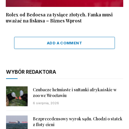
Rolex od Bedoesa za tysiące złotych. Fanka musi
uważać na fiskusa – Biznes Wprost
ADD A COMMENT
WYBÓR REDAKTORA
Czubacze hełmiaste i sułtanki afrykańskie w
zoo we Wrocławiu
6 sierpnia, 2026
Bezprecedensowy wyrok sądu. Chodzi o statek
z floty cieni